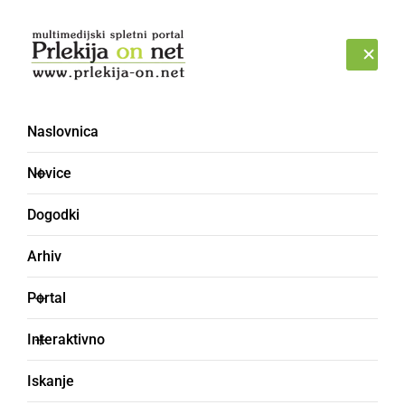
Prijava
NEDELJA, 9. AVGUST 2026
Naslovnica
Novice
Dogodki
Arhiv
KULTURA IN IZOBRAŽEVANJE
Portal
Devetošolki OŠ
Interaktivno
Cezanjevci bosta
Iskanje
predstavili raziskovalno