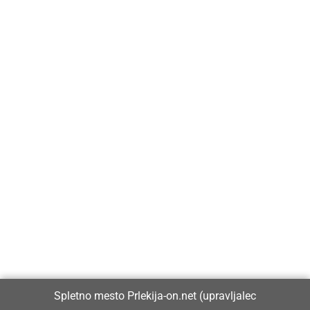
Prlekija-on.net je največji in najbolje obiskan spletni medij v
Prlekiji.
Vpisan je v razvid medijev, ki ga vodi Ministrstvo za kulturo
Republike Slovenije, pod zaporedno številko 1529.
Glavni in odgovorni urednik:
Spletno mesto Prlekija-on.net (upravljalec
Dejan Razlag