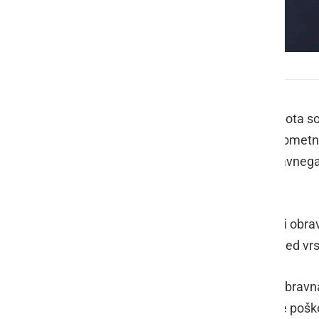
Policija
Policisti na območju PU Murska Sobota so 
kazniva dejanje kot prekršek, pet prometnih
na parkirnem prostoru, pet kršitev javnega r
vstopili v Republiko Slovenijo.
Na področju kriminalitete so policisti obra
grožnjo, poškodovanje tuje stvari, med vrst
Na področju prometne varnosti so obravnav
poškodbe vozil s strani divjadi in dve poš