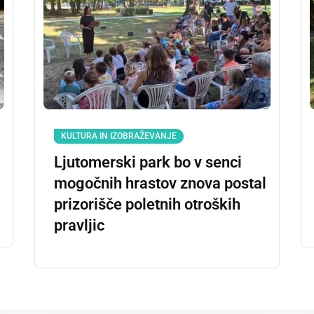
KULTURA IN IZOBRAŽEVANJE
Ljutomerski park bo v senci
mogočnih hrastov znova postal
prizorišče poletnih otroških
pravljic