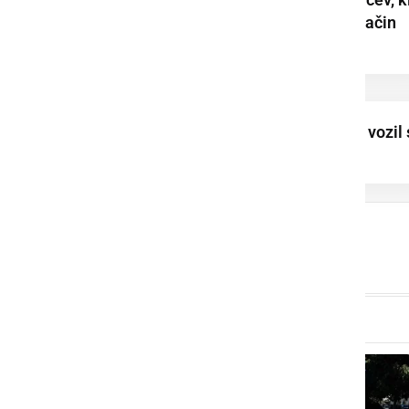
so na nedovoljen način
vstopili v našo ...
Namesto 80 km/h, vozil 
hitrostjo 155 km/h