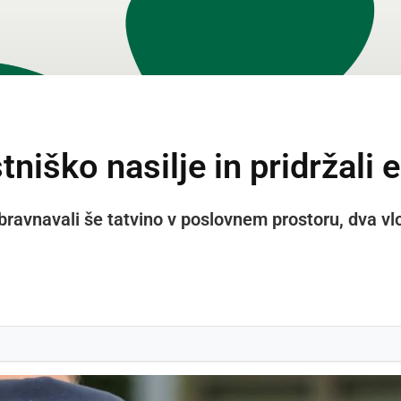
niško nasilje in pridržali
bravnavali še tatvino v poslovnem prostoru, dva vloma