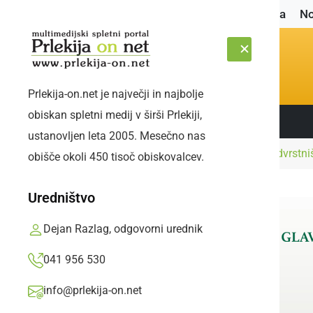
Naslovnica
No
Prlekija-on.net je največji in najbolje
obiskan spletni medij v širši Prlekiji,
Sledite nam:
SOBOTA, 8. AVGUST 2026
ustanovljen leta 2005. Mesečno nas
Naslovnica
Črna kronika
Obravnavali medvrstnišk
obišče okoli 450 tisoč obiskovalcev.
Uredništvo
Dejan Razlag, odgovorni urednik
041 956 530
info@prlekija-on.net