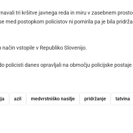
navali tri kršitve javnega reda in miru v zasebnem prosto
 se med postopkom policistov ni pomirila pa je bila pridrž
en način vstopile v Republiko Slovenijo.
o policisti danes opravljali na območju policijske postaje
ija
azil
medvrstniško nasilje
pridržanje
tatvina