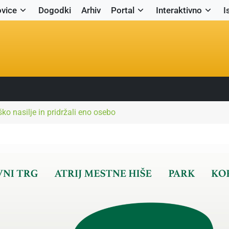
vice
Dogodki
Arhiv
Portal
Interaktivno
I
o nasilje in pridržali eno osebo