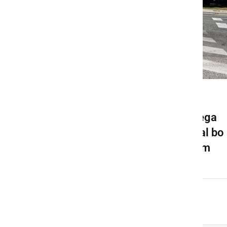
GOSPODARSTVO
Pričela se bo gradnja novega
krožišča v Ljutomeru, veljal bo
spremenjen prometni režim