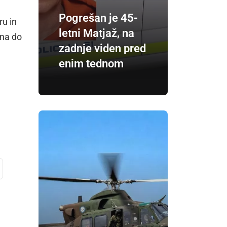
Pogrešan je 45-
ru in
letni Matjaž, na
ana do
zadnje viden pred
enim tednom