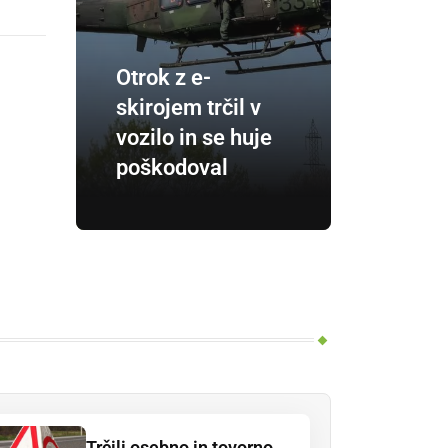
Otrok z e-
skirojem trčil v
vozilo in se huje
poškodoval
Trčili osebno in tovorno