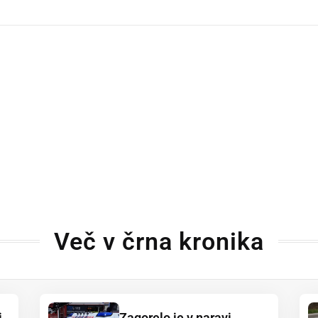
dly
Več v črna kronika
i
Zagorelo je v naravi