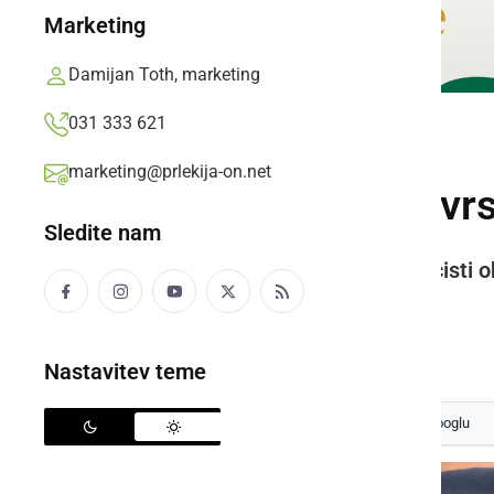
Marketing
Damijan Toth, marketing
031 333 621
ČRNA KRONIKA
marketing@prlekija-on.net
Obravnavali medvrst
Sledite nam
S področja kriminalitete so policisti o
tujce.
Prlekija-on.net,
sobota, 13. junij 2026 ob 06:16
Nastavitev teme
Izberite
Prlekijo
kot svoj prednostni vir na Googlu