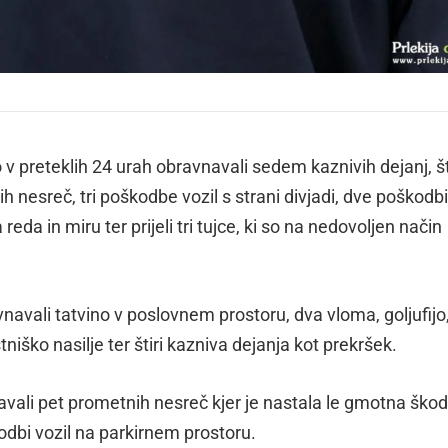
v preteklih 24 urah obravnavali sedem kaznivih dejanj, št
 nesreč, tri poškodbe vozil s strani divjadi, dve poškodbi
eda in miru ter prijeli tri tujce, ki so na nedovoljen način
vnavali tatvino v poslovnem prostoru, dva vloma, goljufijo
niško nasilje ter štiri kazniva dejanja kot prekršek.
ali pet prometnih nesreč kjer je nastala le gmotna škoda
kodbi vozil na parkirnem prostoru.