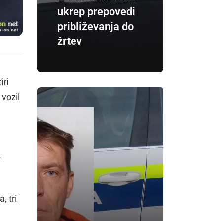
ukrep prepovedi
približevanja do
žrtev
iri
 vozil
,
, tri