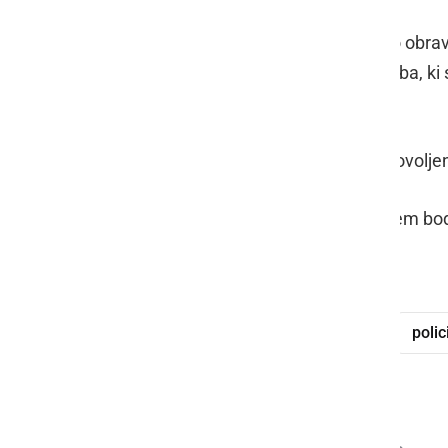
Na področju javnega reda in miru so obrav
dve kršitvi na javnem kraju. Ena oseba, ki
iztreznitve.
Prijeli pa so še tri tujce, ki so na nedovolj
Pogostejše meritve hitrosti z radarjem bod
Lendava.
tujci
nezakoniti vstop
meja
polic
vlom
grožnja
goljufija