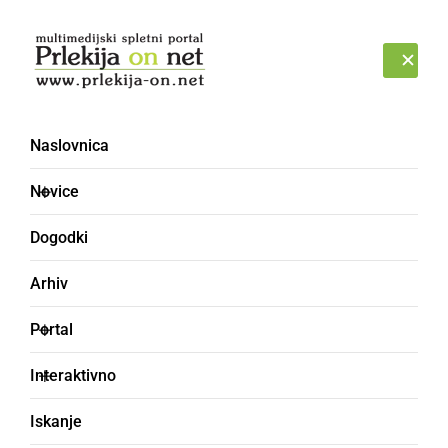
Prijava
PETEK, 7. AVGUST 2026
Naslovnica
zjedi
Novice
Dogodki
Arhiv
Portal
Interaktivno
Iskanje
ostanek hrane