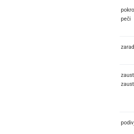
ZAVEZALO
pokro
peči
ZAVOLO
zarad
ZAVRETI,
zaust
ZAVRT
zaust
ZBINCATI,
podiv
ZBINCAJ SE