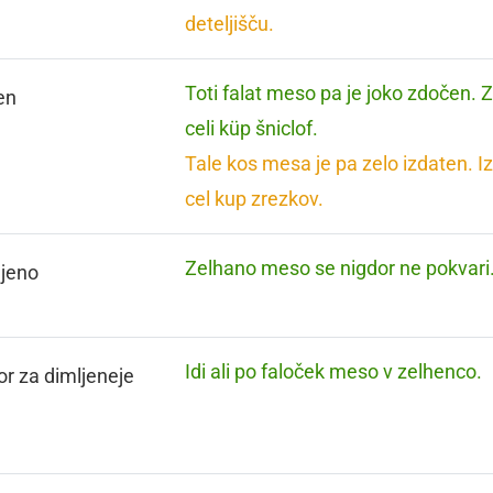
deteljišču.
Toti falat meso pa je joko zdočen. 
en
celi küp šniclof.
Tale kos mesa je pa zelo izdaten. I
cel kup zrezkov.
Zelhano meso se nigdor ne pokvari
jeno
Idi ali po faloček meso v zelhenco.
or za dimljeneje
a