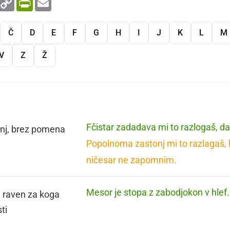
Link
Č
D
E
F
G
H
I
J
K
L
M
V
Z
Ž
Fčistar zadadava mi to razlogaš, da 
nj, brez pomena
Popolnoma zastonj mi to razlagaš, ke
ničesar ne zapomnim.
Mesor je stopa z zabodjokon v hlef.
 raven za koga
ti