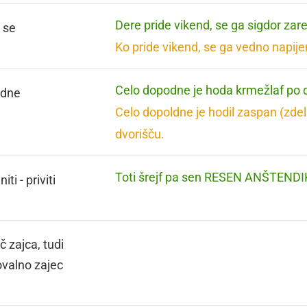
Dere pride vikend, se ga sigdor za
i se
Ko pride vikend, se ga vedno napij
Celo dopodne je hoda krmežlaf po d
ldne
Celo dopoldne je hodil zaspan (zdela
dvorišču.
Toti šrejf pa sen RESEN ANŠTENDI
iti - priviti
č zajca, tudi
ovalno zajec