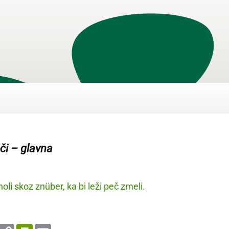
eči – glavna
li skoz znüber, ka bi leži peč zmeli.
enger
WhatsApp
Copy
PrintFriendly
Email