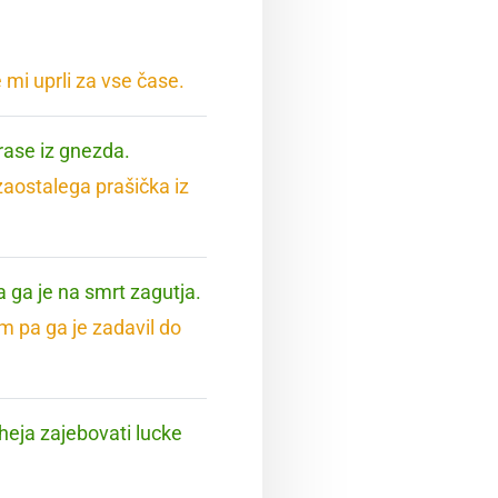
 mi uprli za vse čase.
rase iz gnezda.
zaostalega prašička iz
a ga je na smrt zagutja.
m pa ga je zadavil do
heja zajebovati lucke