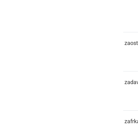
ZAGIJENI
zaosta
ZAGUTITI
zadav
ZAJEBOVATI
zafrk