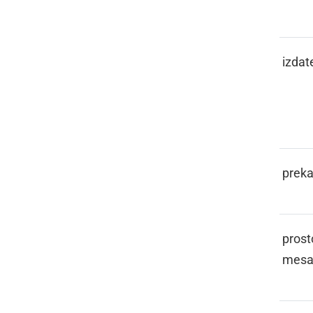
ZDOČEN
izdat
ZELHANO
preka
ZELHENCA
prost
mes