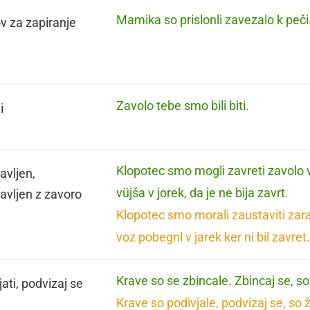
Mamika so prislonli zavezalo k peči
v za zapiranje
Zavolo tebe smo bili biti.
i
Klopotec smo mogli zavreti zavolo v
avljen,
vüjša v jorek, da je ne bija zavrt.
avljen z zavoro
Klopotec smo morali zaustaviti zara
voz pobegnl v jarek ker ni bil zavret
Krave so se zbincale. Zbincaj se, so 
jati, podvizaj se
Krave so podivjale, podvizaj se, s