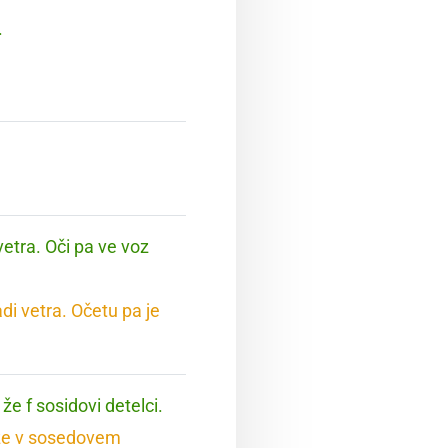
.
etra. Oči pa ve voz
di vetra. Očetu pa je
.
že f sosidovi detelci.
o že v sosedovem