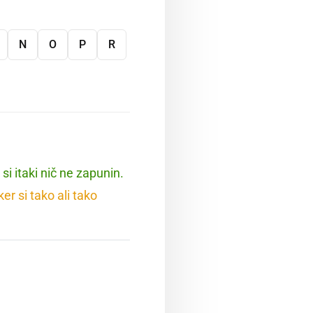
N
O
P
R
si itaki nič ne zapunin.
r si tako ali tako