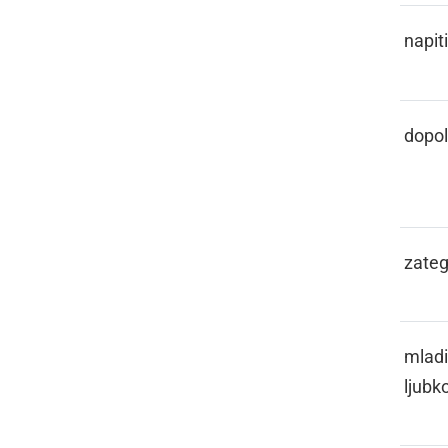
ZAREZATI SE
napit
ZARON
dopo
ZAŠKRNOTI
zategn
ZAVEK
mladi
ljubk