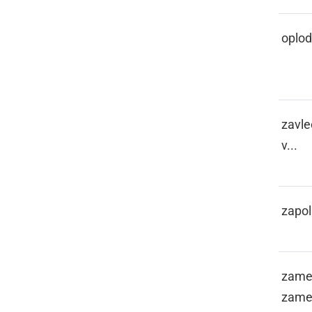
ZABREJITI
oplodi
SE
ZACAPARITI
zavle
v...
ZADELATI
zapol
ZAFRŠMAGA,
zamer
ZAFRŠMAGALO
zamer