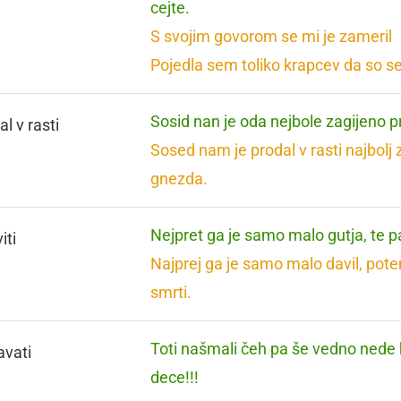
cejte.
S svojim govorom se mi je zameril
Pojedla sem toliko krapcev da so se
Sosid nan je oda nejbole zagijeno p
l v rasti
Sosed nam je prodal v rasti najbolj 
gnezda.
Nejpret ga je samo malo gutja, te p
iti
Najprej ga je samo malo davil, pote
smrti.
Toti našmali čeh pa še vedno nede 
avati
dece!!!