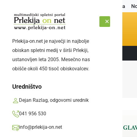
Naslovnica
No
Prlekija-on.net je največji in najbolje
obiskan spletni medij v širši Prlekiji,
Sledite nam:
PETEK, 7. AVGUST 2026
ustanovljen leta 2005. Mesečno nas
obišče okoli 450 tisoč obiskovalcev.
Uredništvo
Dejan Razlag, odgovorni urednik
041 956 530
info@prlekija-on.net