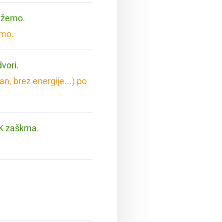
režemo.
emo.
vori.
n, brez energije...) po
K zaškrna.