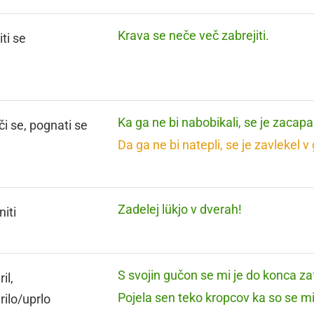
Krava se neče več zabrejiti.
ti se
Ka ga ne bi nabobikali, se je zacapa
či se, pognati se
Da ga ne bi natepli, se je zavlekel v
Zadelej lükjo v dverah!
niti
S svojin gučon se mi je do konca z
il,
Pojela sen teko kropcov ka so se m
ilo/uprlo