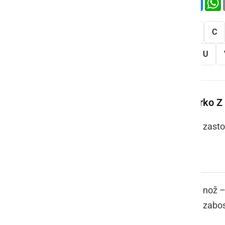
Vse
A
B
C
S
Š
T
U
Več besed na črko Z
ZABADAVA
zasto
ZABODJOK
nož –
zabos