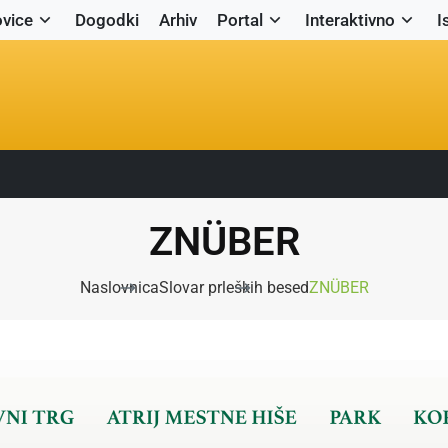
vice
Dogodki
Arhiv
Portal
Interaktivno
I
ZNÜBER
Naslovnica
Slovar prleških besed
ZNÜBER