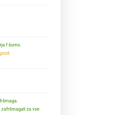
rja f šumo.
 gozd.
afršmaga.
i zafršmagali za vse