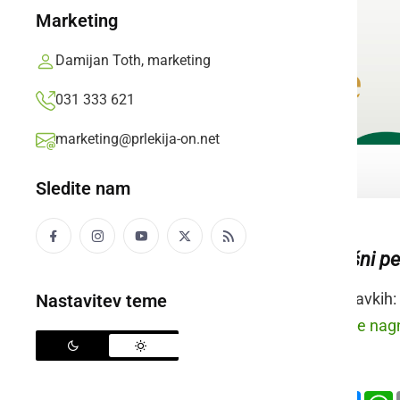
Marketing
Damijan Toth, marketing
031 333 621
marketing@prlekija-on.net
Sledite nam
odprtina v krušni p
Raba besede v stavkih:
Nastavitev teme
prleško:
Mati so se nagno
slovensko:
Deli
Facebook
X
Mess