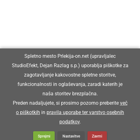
Prlekiji.
Vpisan je v razvid medijev, ki ga vodi Ministrstvo za kulturo
Republike Slovenije, pod zaporedno številko 1529.
Glavni in odgovorni urednik:
Spletno mesto Prlekija-on.net (upravljalec
Dejan Razlag
StudioEfekt, Dejan Razlag s.p.) uporablja piškotke za
info@prlekija-on.net
zagotavljanje kakovostne spletne storitve,
funkcionalnosti in oglaševanja, zaradi katerih je
naša storitev brezplačna.
Preden nadaljujete, si prosimo pozorno preberite
več
o piškotkih
in
pravila uporabe ter varstvo osebnih
© Prlekija-on.net | 2005 - 2026 | Vse pravice pridržane |
podatkov
.
info@prlekija-on.net
Splošni pogoji
•
Izjava o zasebnosti
•
Piškotki
Oglaševanje
Sprejmi
Nastavitve
Zavrni