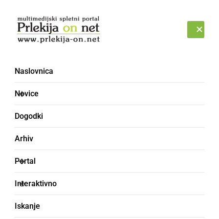
Prijava
NEDELJA, 9. AVGUST 2026
Naslovnica
mlin
Novice
Dogodki
Arhiv
Portal
Interaktivno
Iskanje
DRUŽABNO