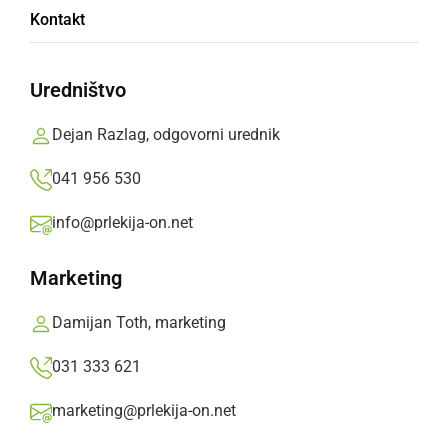
Doživite pristno Prlekijo – vabljeni na
Kontakt
Kmečki bal v Križevce
Uredništvo
sobota, 8. avgust 2026 ob 07:52
Dejan Razlag, odgovorni urednik
041 956 530
DRUŽABNO
info@prlekija-on.net
V Logarovcih obudili tradicijo žetve in
vezanja snopja
Marketing
nedelja, 5. julij 2026 ob 09:51
Damijan Toth, marketing
031 333 621
marketing@prlekija-on.net
DRUŽABNO