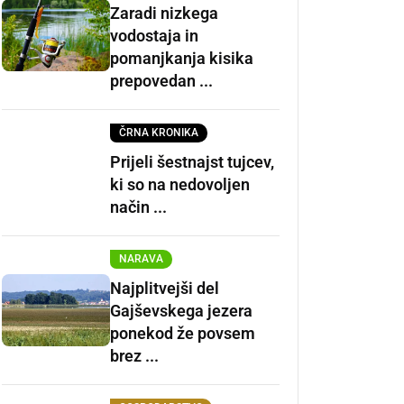
Zaradi nizkega
vodostaja in
pomanjkanja kisika
prepovedan ...
ČRNA KRONIKA
Prijeli šestnajst tujcev,
ki so na nedovoljen
način ...
NARAVA
Najplitvejši del
Gajševskega jezera
ponekod že povsem
brez ...