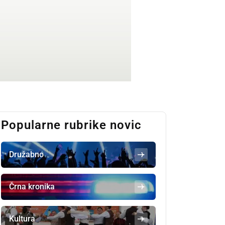
Popularne rubrike novic
Družabno
Črna kronika
Kultura