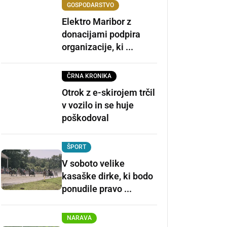
GOSPODARSTVO
Elektro Maribor z
donacijami podpira
organizacije, ki ...
ČRNA KRONIKA
Otrok z e-skirojem trčil
v vozilo in se huje
poškodoval
ŠPORT
V soboto velike
kasaške dirke, ki bodo
ponudile pravo ...
NARAVA