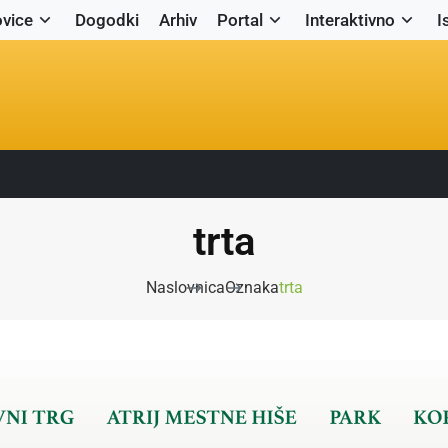
vice
Dogodki
Arhiv
Portal
Interaktivno
I
trta
Naslovnica
Oznaka
trta