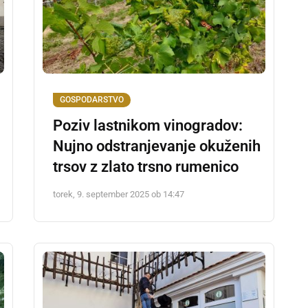
GOSPODARSTVO
Poziv lastnikom vinogradov:
Nujno odstranjevanje okuženih
trsov z zlato trsno rumenico
torek, 9. september 2025 ob 14:47