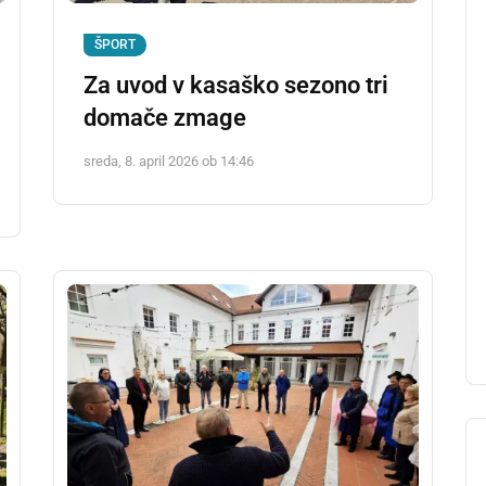
ŠPORT
Za uvod v kasaško sezono tri
domače zmage
sreda, 8. april 2026 ob 14:46