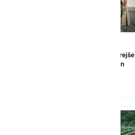
DRUŽABNO
Slavnostna trgatev Najstarejše
trte prinesla obilno letino in
novo vinsko kraljico
ponedeljek, 29. september 2025 ob 11:11