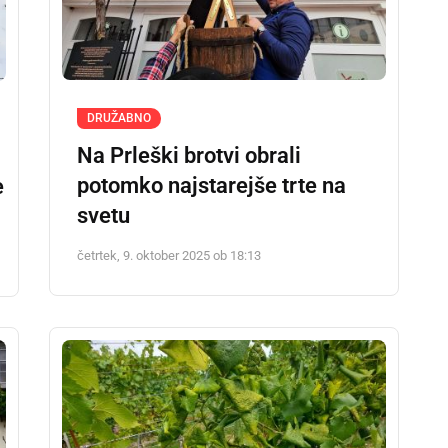
DRUŽABNO
Na Prleški brotvi obrali
potomko najstarejše trte na
e
svetu
četrtek, 9. oktober 2025 ob 18:13