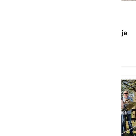
DRUŽABNO
Vinske kraljice Društva
vinogradnikov Mala Nedelja
posadile vsaka svoj trs
torek, 12. maj 2026 ob 14:30