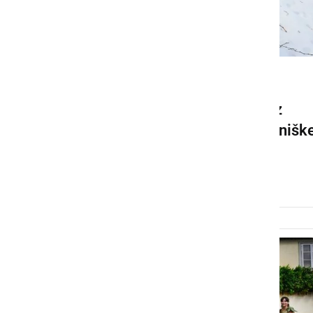
DRUŽABNO
Tradicionalni Vincekov rez
privabil ljubitelje vinogradnišk
dediščine
četrtek, 22. januar 2026 ob 19:18