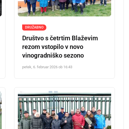
DRUŽABNO
Društvo s četrtim Blaževim
rezom vstopilo v novo
vinogradniško sezono
petek, 6. februar 2026 ob 16:43