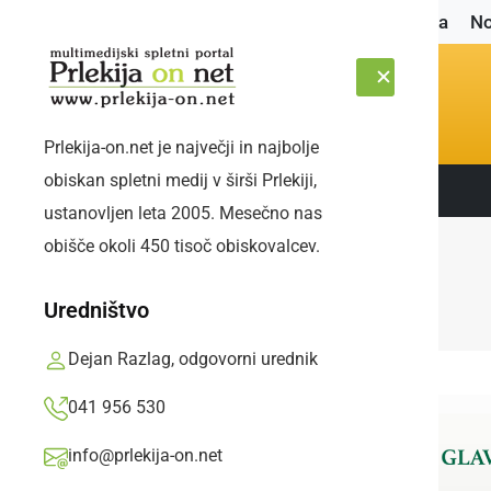
Naslovnica
No
Prlekija-on.net je največji in najbolje
obiskan spletni medij v širši Prlekiji,
Sledite nam:
PETEK, 7. AVGUST 2026
ustanovljen leta 2005. Mesečno nas
obišče okoli 450 tisoč obiskovalcev.
Uredništvo
Dejan Razlag, odgovorni urednik
041 956 530
info@prlekija-on.net