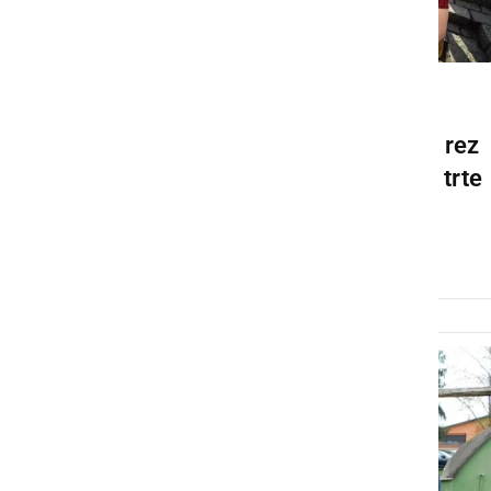
DRUŽABNO
Obeležili tradicionalno 47. rez
najstarejše žlahtne vinske trte
na svetu
ponedeljek, 9. marec 2026 ob 18:08