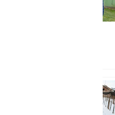
DRUŽABNO
Blažev rez vinske trte v
znamenju tradicije
četrtek, 5. februar 2026 ob 15:06