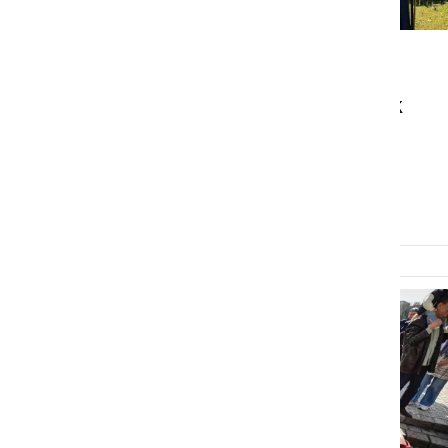
DRUŽABNO
Na velikonočni ponedeljek
opravili rez potomke
najstarejše trte na svetu
ponedeljek, 6. april 2026 ob 17:05