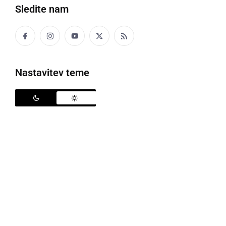
Sledite nam
Informacijska točka Evropske komisije Europe Direct
Murska Sobota, ki deluje v okviru Zavoda PIP, bo v
Tednu Evrope izvedla informacijsko kampanjo, ki bo
Nastavitev teme
potekala v nekaterih večjih krajih v regiji. Ob tej
priložnosti bomo na naši stojnici mimoidočim
ponujali brezplačne publikacije na temo EU.
Aktivnosti bo popestrila maskota Informacijske
točke Europe Direct Murska Sobota, ki jo bomo v
Tednu Evrope prvič predstavili.
Ob letošnjem Tednu Evrope želimo informacijsko
dejavnost ED Murska Sobota predstaviti tudi izven