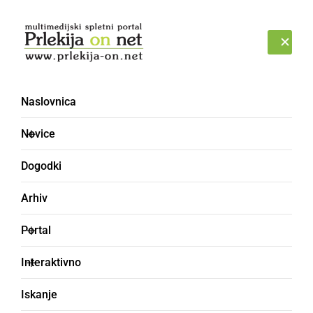
Prijava
NEDELJA, 9. AVGUST 2026
Naslovnica
Novice
Dogodki
Arhiv
SLOVENIJA
Portal
Teden Evrope
Interaktivno
Informacijska kampanja ob Tednu Evrope
Iskanje
Prlekija-on.net,
nedelja, 2. maj 2010 ob 10:35