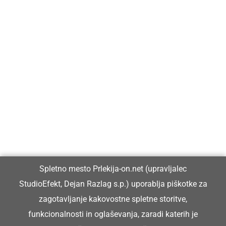
Prlekija-on.net je največji in najbolje obiskan spletni medij v
Prlekiji.
Vpisan je v razvid medijev, ki ga vodi Ministrstvo za kulturo
Republike Slovenije, pod zaporedno številko 1529.
Glavni in odgovorni urednik:
Spletno mesto Prlekija-on.net (upravljalec
Dejan Razlag
StudioEfekt, Dejan Razlag s.p.) uporablja piškotke za
info@prlekija-on.net
zagotavljanje kakovostne spletne storitve,
funkcionalnosti in oglaševanja, zaradi katerih je