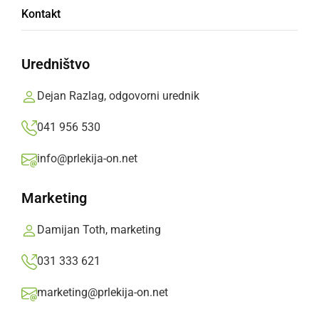
Kontakt
»
Izberite
Prlekijo
kot svoj prednostni vir na Googlu
Uredništvo
Dejan Razlag, odgovorni urednik
041 956 530
info@prlekija-on.net
Marketing
Damijan Toth, marketing
031 333 621
marketing@prlekija-on.net
Europe Direct