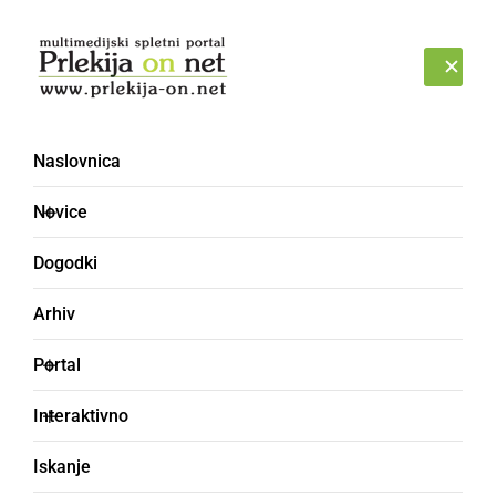
Prijava
PETEK, 7. AVGUST 2026
Naslovnica
Novice
Dogodki
Arhiv
SLOVENIJA
Portal
V Sloveniji bo stal
Interaktivno
mednarodni raziskovalni
Iskanje
center za umetno