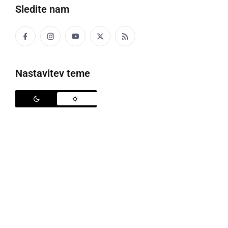
Sledite nam
Nastavitev teme
206. seja izvršilnega odbora UNESCO, foto: mizs.gov.si
Iz Ministrstva za izobraževanje, znanost in šport
(MIZŠ) so sporočili, da iz Pariza prihaja vesela novica
prihaja, kjer te dni poteka 206. seja izvršilnega
odbora UNESCO. V četrtek dopoldne je bil soglasno
in z veliko podporo potrjen njihov predlog, potrjen s
strani Vlade Republike Slovenije, da se v Sloveniji
ustanovi mednarodni raziskovalni center za umetno