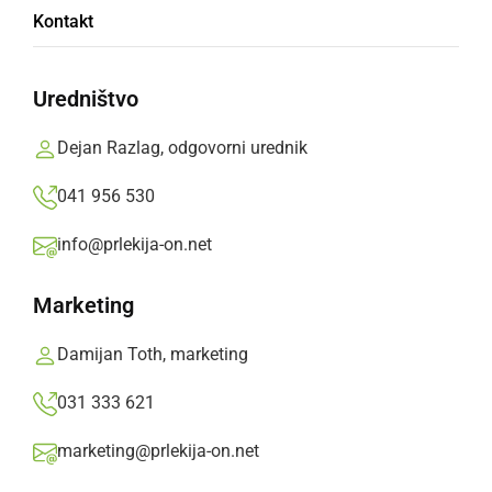
Kontakt
inteligenco
Uredništvo
UNESCO podprl predlog MIZŠ za ustanovitev
mednarodnega raziskovalnega centra za
Dejan Razlag, odgovorni urednik
umetno inteligenco pod okriljem UNESCO v
041 956 530
Ljubljani
info@prlekija-on.net
Prlekija-on.net,
četrtek, 11. april 2019 ob 16:52
Marketing
»
Izberite
Prlekijo
kot svoj prednostni vir na Googlu
Damijan Toth, marketing
031 333 621
marketing@prlekija-on.net