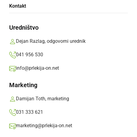
Kontakt
24.100 tujih državljanov
Uredništvo
Iz Slovenije pa se je odselilo skoraj 6.600
slovenskih in več kot 6.900 tujih državljanov
Dejan Razlag, odgovorni urednik
Prlekija-on.net,
sreda, 17. julij 2019 ob 12:24
041 956 530
info@prlekija-on.net
»
Izberite
Prlekijo
kot svoj prednostni vir na Googlu
Marketing
Damijan Toth, marketing
031 333 621
marketing@prlekija-on.net