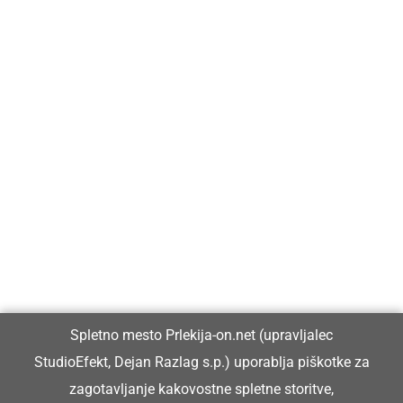
Prlekija-on.net je največji in najbolje obiskan spletni medij v
Prlekiji.
Vpisan je v razvid medijev, ki ga vodi Ministrstvo za kulturo
Republike Slovenije, pod zaporedno številko 1529.
Glavni in odgovorni urednik:
Spletno mesto Prlekija-on.net (upravljalec
Dejan Razlag
StudioEfekt, Dejan Razlag s.p.) uporablja piškotke za
info@prlekija-on.net
zagotavljanje kakovostne spletne storitve,