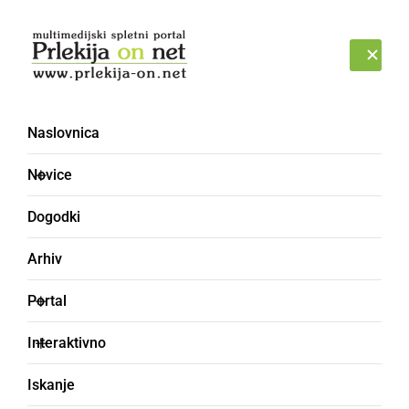
Prijava
PETEK, 7. AVGUST 2026
Naslovnica
Novice
Dogodki
Arhiv
SLOVENIJA
Portal
V 2018 se je v Slovenijo
Interaktivno
priselilo več kot 4.300
Iskanje
državljanov Slovenije in