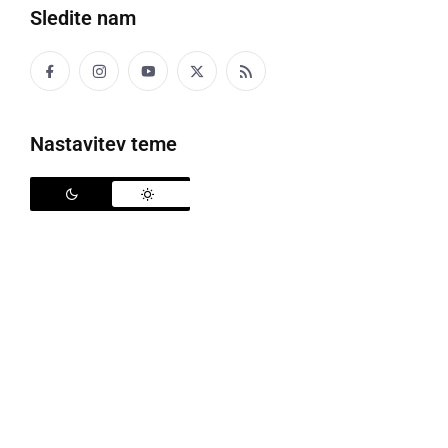
Sledite nam
Slovenija
Nastavitev teme
Statistični urad Republike Slovenije (SURS) je podal
podatke za leto 2018 o selitvenem prirastu v naši
državi. V 2018 se je v Slovenijo priselilo več kot 4.300
državljanov Slovenije in 24.100 tujih državljanov.
Odselilo se je skoraj 6.600 slovenskih in več kot
6.900 tujih državljanov. Selitveni prirast je bil v 2018
najvišji po letu 2008: 14.928 oseb.
Selitveni prirast tujih državljanov že dvajseto