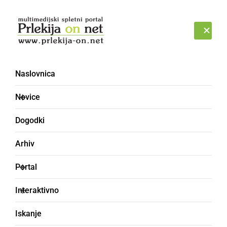
Prijava
SOBOTA, 8. AVGUST 2026
Naslovnica
Novice
Dogodki
Arhiv
SLOVENIJA
Portal
Našli še en kos
Interaktivno
meteorita Novo mesto
Iskanje