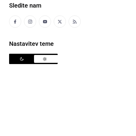
Sledite nam
Drugi kos meteorita Novo mesto, foto: Bojan Ambrožič, CO Nanocenter /
Institut Jožef Stefan
Nastavitev teme
Geolog
Bojan Ambrožič
je danes objavil, da je bil
najden še en kos meteorita Novo mesto. "
Njegova
masa znaša 469 gramov. Po strukturi je povsem
drugačen kot prvi kos, saj gre za brečo. To nakazuje,
da je bil začetni meteoroid zelo velik in heterogen po
sestavi. Poleg tega pa, da je bil meteoroid v vesolju v
trkih z drugimi telesi, ki so ga deloma zdrobila
," je ob
tem zapisal Ambrožič.
Kot je pojasnil, fragmenti meteorita Novo mesto