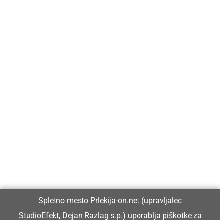
Prlekija-on.net je največji in najbolje obiskan spletni medij v
Prlekiji.
Vpisan je v razvid medijev, ki ga vodi Ministrstvo za kulturo
Republike Slovenije, pod zaporedno številko 1529.
Glavni in odgovorni urednik:
Spletno mesto Prlekija-on.net (upravljalec
Dejan Razlag
StudioEfekt, Dejan Razlag s.p.) uporablja piškotke za
info@prlekija-on.net