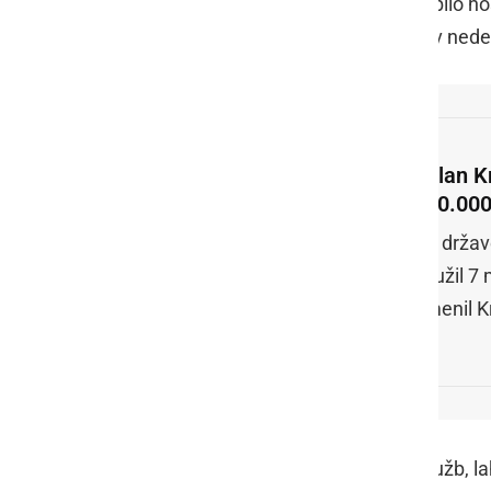
enako kot dan prej, 80. V nedeljo je bilo hosp
odpustili iz bolnišnic. Dve osebi sta v nede
Milan Kr
480.000
Če držav
okužil 7 m
omenil K
Aktualno stanje v Sloveniji glede okužb, la