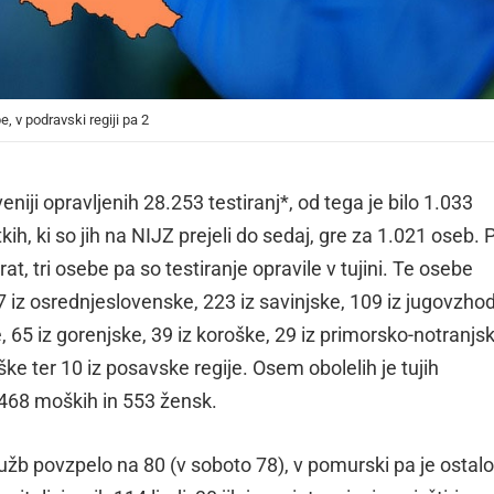
, v podravski regiji pa 2
oveniji opravljenih 28.253 testiranj*, od tega je bilo 1.033
ih, ki so jih na NIJZ prejeli do sedaj, gre za 1.021 oseb. P
at, tri osebe pa so testiranje opravile v tujini. Te osebe
 317 iz osrednjeslovenske, 223 iz savinjske, 109 iz jugovzho
, 65 iz gorenjske, 39 iz koroške, 29 iz primorsko-notranjs
ške ter 10 iz posavske regije. Osem obolelih je tujih
 468 moških in 553 žensk.
okužb povzpelo na 80 (v soboto 78), v pomurski pa je ostalo