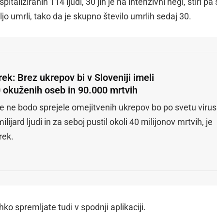
italiziranih 114 ljudi, 30 jih je na intenzivni negi, štiri pa
ljo umrli, tako da je skupno število umrlih sedaj 30.
ek: Brez ukrepov bi v Sloveniji imeli
 okuženih oseb in 90.000 mrtvih
e ne bodo sprejele omejitvenih ukrepov bo po svetu virus
ilijard ljudi in za seboj pustil okoli 40 milijonov mrtvih, je
rek.
hko spremljate tudi v spodnji aplikaciji.