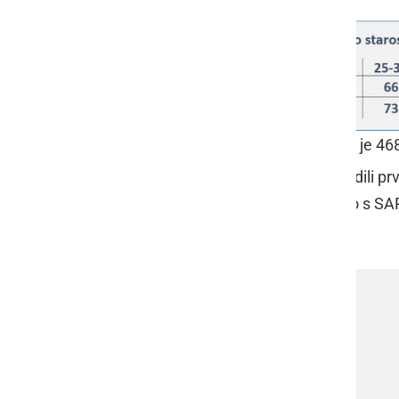
Tabela 1: Med COVID-19 pozitivnimi je 468
Od 4.3.2020, ko smo v Sloveniji potrdili p
opravljenih 27.940 testov na okužbo s SAR
primerih (Slika 1).