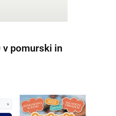
 v pomurski in
»