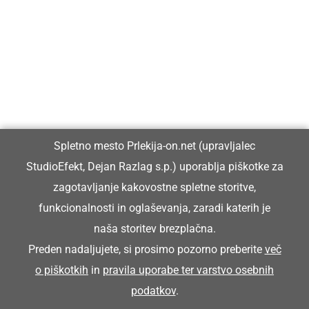
Prlekija-on.net je največji in najbolje obiskan spletni medij v
Prlekiji.
Vpisan je v razvid medijev, ki ga vodi Ministrstvo za kulturo
Republike Slovenije, pod zaporedno številko 1529.
Glavni in odgovorni urednik:
Spletno mesto Prlekija-on.net (upravljalec
Dejan Razlag
StudioEfekt, Dejan Razlag s.p.) uporablja piškotke za
info@prlekija-on.net
zagotavljanje kakovostne spletne storitve,
funkcionalnosti in oglaševanja, zaradi katerih je
naša storitev brezplačna.
Preden nadaljujete, si prosimo pozorno preberite
več
o piškotkih
in
pravila uporabe ter varstvo osebnih
© Prlekija-on.net | 2005 - 2026 | Vse pravice pridržane |
podatkov
.
info@prlekija-on.net