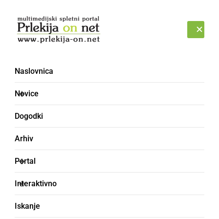
Prijava
ČETRTEK, 6. AVGUST 2026
Naslovnica
Novice
Dogodki
Arhiv
SLOVENIJA
Portal
V drugo občino lahko
Interaktivno
gremo, omejitev glede
Iskanje
zbiranja ostaja