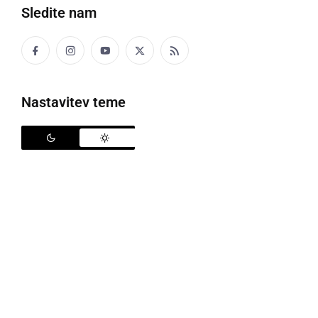
Sledite nam
Še vedno se začasno prepoveduje gibanje in zbiranje ljudi na javnih krajih
Nastavitev teme
Vlada Republike Slovenije je izdala nov Odlok o
začasni splošni prepovedi gibanja in zbiranja ljudi na
javnih krajih, površinah in mestih v Republiki
Sloveniji. Odlok velja od 30. aprila 2020.
S tem odlokom se tako odpravlja prepoved gibanja
izven občine stalnega ali začasnega prebivališča za
storitve ali blago, ki jih dovoljuje obstoječi odlok,
oziroma bodo predmet nadaljnjih ukrepov