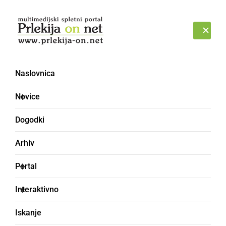
Prijava
ČETRTEK, 6. AVGUST 2026
Naslovnica
Novice
Dogodki
Arhiv
SLOVENIJA
Portal
»Premeščanje okuženih
Interaktivno
starostnikov v
Iskanje
bolnišnico samo zato,