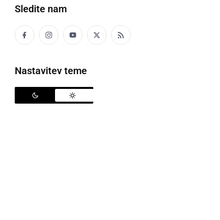
Sledite nam
Nastavitev teme
V domovih za starejše osebe je do 20. maja umrlo 52 odstotkov vseh
umrlih v državi, dodatnih 29 odstotkov so prispevale smrti stanovalcev, ki
so umrli v bolnišnicah
Na novinarski konferenci glede aktualnega stanja v
zvezi z epidemijo bolezni COVID-19 so sodelovali