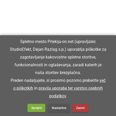
Spletno mesto Prlekija-on.net (upravljalec
StudioEfekt, Dejan Razlag s.p.) uporablja piškotke za
Prlekija-on.net je največji in najbolje obiskan spletni medij v
zagotavljanje kakovostne spletne storitve,
Prlekiji.
funkcionalnosti in oglaševanja, zaradi katerih je
naša storitev brezplačna.
Vpisan je v razvid medijev, ki ga vodi Ministrstvo za kulturo
Preden nadaljujete, si prosimo pozorno preberite
več
Republike Slovenije, pod zaporedno številko 1529.
o piškotkih
in
pravila uporabe ter varstvo osebnih
podatkov
.
Glavni in odgovorni urednik:
Dejan Razlag
Sprejmi
Nastavitve
Zavrni
info@prlekija-on.net