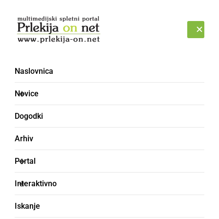
Prijava
SOBOTA, 8. AVGUST 2026
Naslovnica
Novice
Dogodki
Arhiv
SLOVENIJA
Portal
Kako, kje, kdaj... lahko
Interaktivno
unovčite turistični bon?
Iskanje