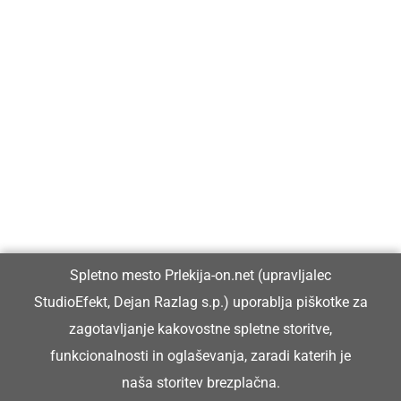
Prlekija-on.net je največji in najbolje obiskan spletni medij v
Prlekiji.
Vpisan je v razvid medijev, ki ga vodi Ministrstvo za kulturo
Republike Slovenije, pod zaporedno številko 1529.
Glavni in odgovorni urednik:
Spletno mesto Prlekija-on.net (upravljalec
Dejan Razlag
StudioEfekt, Dejan Razlag s.p.) uporablja piškotke za
info@prlekija-on.net
zagotavljanje kakovostne spletne storitve,
funkcionalnosti in oglaševanja, zaradi katerih je
naša storitev brezplačna.