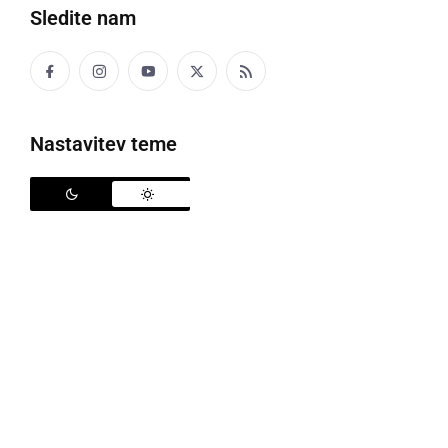
Sledite nam
Bone boste lahko unovčili za dopust v Sloveniji
Nastavitev teme
Kako lahko unovčite turistični bon? Enostavno: na
lokaciji turističnega objekta z vašo osebno izkaznico.
Oseba s stalnim prebivališčem v Sloveniji na dan 13.
3. 2020 bo lahko od 19. 6. do 31. 12. 2020 zelo
enostavno unovčila bon pri turističnih ponudnikih za
nastanitve v Sloveniji. Upravičencu bon pripada
avtomatično, in sicer kot dobroimetje, ki ga vodi
Finančna uprava v sistemu eDavki. Bona
upravičenec ne bo prejel v fizični obliki.