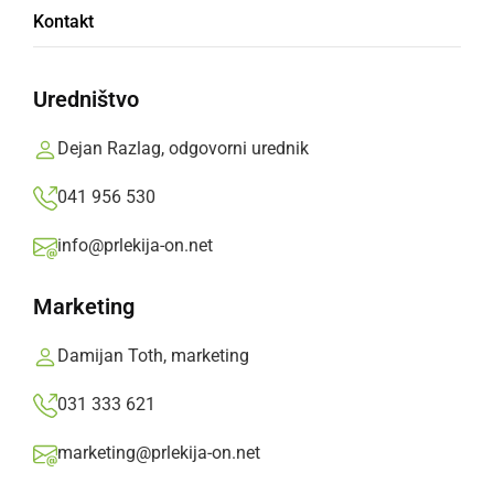
Objavljamo posebno animacijo postopka
Kontakt
koriščenja bonov ter pogosta vprašanja in
odgovore ter praktične primere uporabe
Uredništvo
turističnih bonov
Dejan Razlag, odgovorni urednik
Prlekija-on.net,
torek, 9. junij 2020 ob 16:25
041 956 530
»
Izberite
Prlekijo
kot svoj prednostni vir na Googlu
info@prlekija-on.net
Marketing
Damijan Toth, marketing
031 333 621
marketing@prlekija-on.net