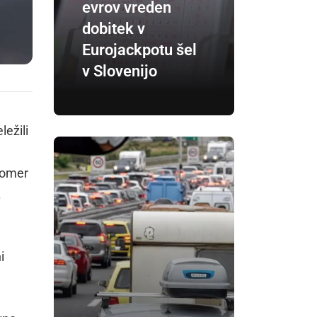
evrov vreden
dobitek v
Eurojackpotu šel
v Slovenijo
ležili
utomer
.
i