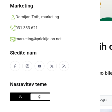
Marketing
Damijan Toth, marketing
031 333 621
SLOVENIJA
marketing@prlekija-on.net
V četrtek 17 novih
Sledite nam
občini
Ena oseba je umrla, okužbe pa so bile
Prlekija-on.net,
petek, 31. julij 2020 ob 11:25
Nastavitev teme
Izberite
Prlekijo
kot svoj prednostni vir na Googlu