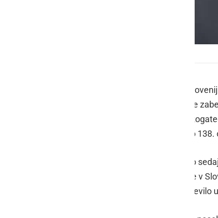
Aktivnih primerov je 240
V četrtek, 30. julija do polnoči, je v Sloven
pa so 17 novih okužb. Okužbe so bile zabel
Ribnica (3), Ljubljana (2), Kranj (1), Rogat
(1). V ljutomerski občini je to skupno 13
Skupno število ljudi, pri katerih so do sed
aktivnih primerov je 240. V četrtek je v Slov
negi, ena oseba je umrla. Skupno število 