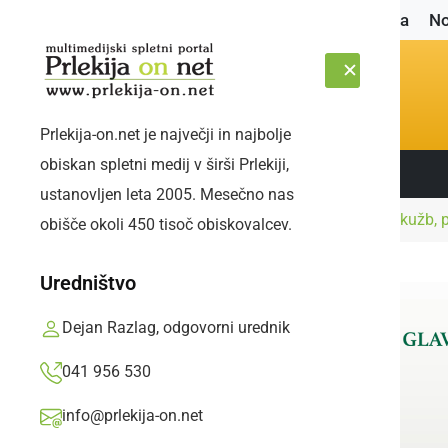
Naslovnica
No
Prlekija-on.net je največji in najbolje
obiskan spletni medij v širši Prlekiji,
Sledite nam:
PETEK, 7. AVGUST 2026
ustanovljen leta 2005. Mesečno nas
Naslovnica
Slovenija
V četrtek 17 novih okužb, 
obišče okoli 450 tisoč obiskovalcev.
Uredništvo
Dejan Razlag, odgovorni urednik
041 956 530
info@prlekija-on.net