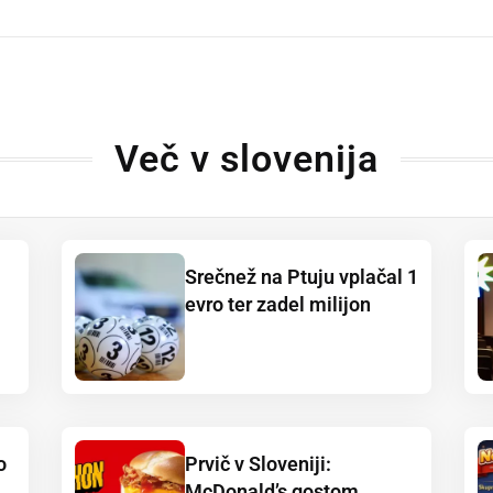
dly
Več v slovenija
Srečnež na Ptuju vplačal 1
evro ter zadel milijon
o
Prvič v Sloveniji:
McDonald’s gostom