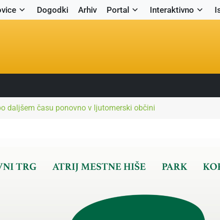
vice
Dogodki
Arhiv
Portal
Interaktivno
I
po daljšem času ponovno v ljutomerski občini