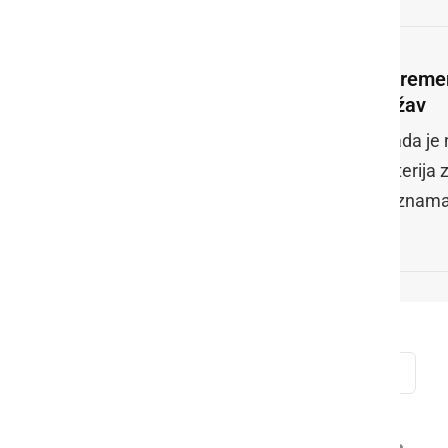
Spreme
držav
Vlada je 
kriterija
seznama 
koronavirus
okužbe
Slovenija