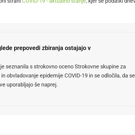
bni strani
COVID-19 - aktualno stanje
, kjer se podatki dne
lede prepovedi zbiranja ostajajo v
 je seznanila s strokovno oceno Strokovne skupine za
 in obvladovanje epidemije COVID-19 in se odločila, da se
ve uporabljajo še naprej.