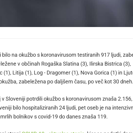
iji bilo na okužbo s koronavirusom testiranih 917 ljudi, zabe
ežene v občinah Rogaška Slatina (3), Ilirska Bistrica (3),
ec (1), Litija (1), Log - Dragomer (1), Nova Gorica (1) in Lj
8. okužba, zabeležena po daljšem času, po več kot 30 dneh
aj v Sloveniji potrdili okužbo s koronavirusom znaša 2.156,
eniji bilo hospitaliziranih 24 ljudi, pet oseb je na intenzivn
umrlih bolnikov s covid-19 do danes znaša 119.