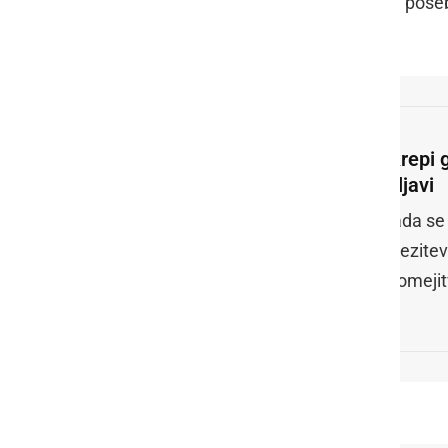
Aktualno stanje lahko spremljate na pose
samodejno posodabljajo.
Ukrepi g
veljavi
Vlada se
zajezitev
te omejit