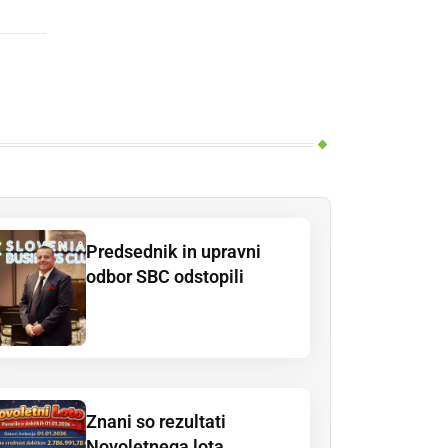
Predsednik in upravni
odbor SBC odstopili
Znani so rezultati
Novoletnega lota