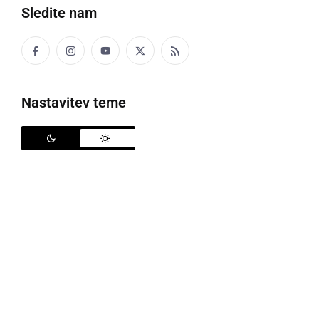
Sledite nam
Nastavitev teme
Aktivnih primerov je 701
V četrtek, 10. septembra do polnoči, je v Sloveniji bilo
na okužbo s koronavirusom testiranih 2.758 ljudi,
zabeležili pa so 108 novih okužb, kar je največ
dnevno zabeleženih okužb, od kar v Sloveniji
opravljajo testiranja. V zadnjih dneh se sicer opravlja
precej več dnevnih testiranj, tako da odstotek deleža
okuženih ni nič višji kot doslej. Ta se giblje nekje med