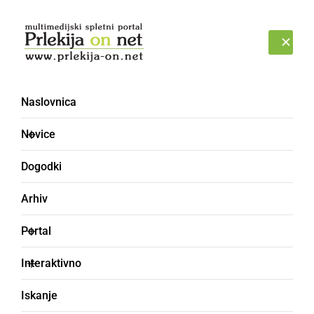
Prijava
ČETRTEK, 6. AVGUST 2026
Naslovnica
Novice
Dogodki
Arhiv
SLOVENIJA
Portal
Prvič dnevno zabeležili
Interaktivno
preko sto novih okužb, a
Iskanje
odstotek okuženih ni