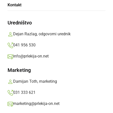
Kontakt
višji kot običajno
Uredništvo
Zdravstvena stroka se je dogovorila, da pri
otrocih smrkanje ne bo razlog za napotitev na
Dejan Razlag, odgovorni urednik
testiranje, ampak mora biti prisotnih več
041 956 530
simptomov koronavirusa.
info@prlekija-on.net
Prlekija-on.net,
petek, 11. september 2020 ob 10:28
Marketing
»
Izberite
Prlekijo
kot svoj prednostni vir na Googlu
Damijan Toth, marketing
031 333 621
marketing@prlekija-on.net