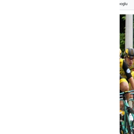
Izberite
Prlekijo
kot svoj prednostni vir na Googlu