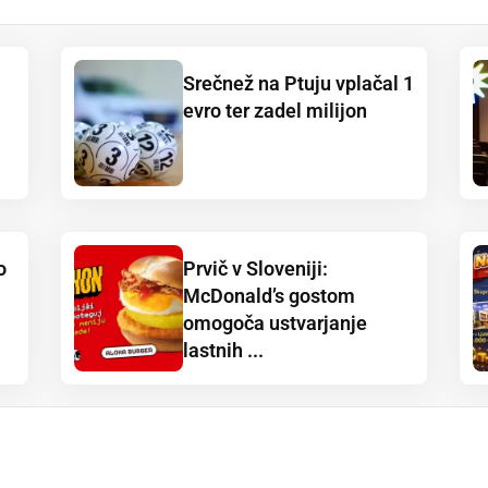
Srečnež na Ptuju vplačal 1
evro ter zadel milijon
o
Prvič v Sloveniji:
McDonald’s gostom
omogoča ustvarjanje
lastnih ...