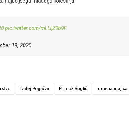
 za najboljšega mladega kolesarja.
20
pic.twitter.com/mLLljZ0b9F
mber 19, 2020
rstvo
Tadej Pogačar
Primož Roglič
rumena majica
dly