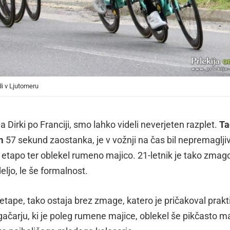
di v Ljutomeru
 Dirki po Franciji, smo lahko videli neverjeten razplet.
Ta
m
57 sekund zaostanka, je v vožnji na čas bil nepremagljiv
il etapo ter oblekel rumeno majico. 21-letnik je tako zmag
deljo, le še formalnost.
. etape, tako ostaja brez zmage, katero je pričakoval prak
gačarju, ki je poleg rumene majice, oblekel še pikčasto m