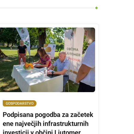
GOSPODARSTVO
Podpisana pogodba za začetek
ene največjih infrastrukturnih
investicij v občini Ljutomer