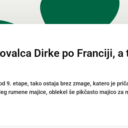
valca Dirke po Franciji, a t
 od 9. etape, tako ostaja brez zmage, katero je pri
oleg rumene majice, oblekel še pikčasto majico za n