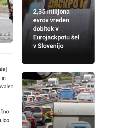
2,35 milijona
evrov vreden
dobitek v
Eurojackpotu šel
v Slovenijo
dej
 in
ovalec
tično
ajico