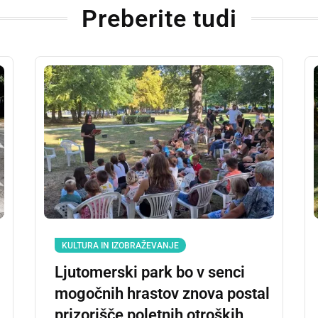
Preberite tudi
KULTURA IN IZOBRAŽEVANJE
Ljutomerski park bo v senci
mogočnih hrastov znova postal
prizorišče poletnih otroških