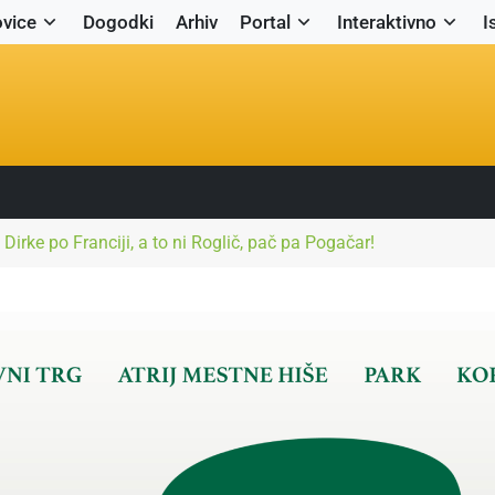
vice
Dogodki
Arhiv
Portal
Interaktivno
I
irke po Franciji, a to ni Roglič, pač pa Pogačar!