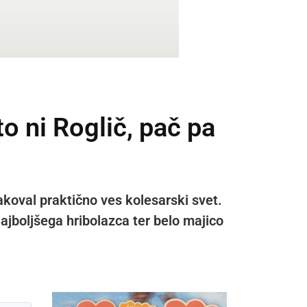
o ni Roglič, pač pa
čakoval praktično ves kolesarski svet.
ajboljšega hribolazca ter belo majico