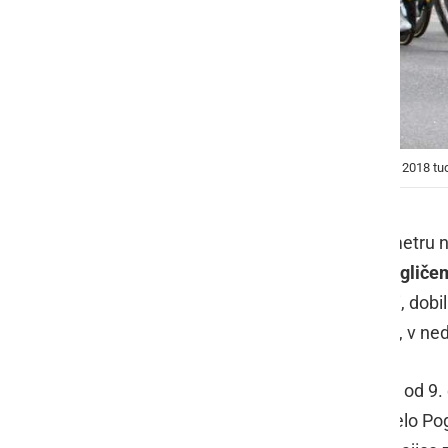
Primoža Rogliča in ekipo smo lahko spremljali leta 2018 tu
Na sobotni predzadnji etapi, kronometru na
Pogačar
, ki je imel za
Primožem Rogliče
Rogliča prehitel za skoraj dve minuti, dob
Dirke po Franciji, saj je zadnja etapa, v ne
Roglič, ki je rumeno majico nosil vse od 9
ves kolesarski svet. To je sedaj uspelo Po