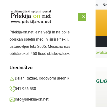
Naslovnica
No
Prlekija-on.net je največji in najbolje
obiskan spletni medij v širši Prlekiji,
Sledite nam:
SOBOTA, 8. AVGUST 2026
ustanovljen leta 2005. Mesečno nas
Naslovnica
Slovenija
Slovenija ima zmagovalca D
obišče okoli 450 tisoč obiskovalcev.
Uredništvo
Dejan Razlag, odgovorni urednik
041 956 530
info@prlekija-on.net