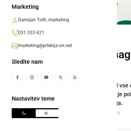
Marketing
Damijan Toth, marketing
031 333 621
SLOVENIJA
marketing@prlekija-on.net
Slovenija ima zmago
Sledite nam
Pogačar!
Roglič, ki je rumeno majico nosil vse
To je sedaj uspelo Pogačarju, ki je p
Nastavitev teme
za najboljšega mladega kolesarja.
Prlekija-on.net,
sobota, 19. september 2020 ob 19:23