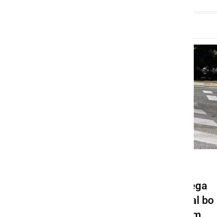
GOSPODARSTVO
Pričela se bo gradnja novega
krožišča v Ljutomeru, veljal bo
spremenjen prometni režim