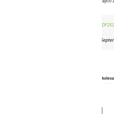
za najboljšega hribolazca ter belo majico
Respect
@rogla
@TamauPogi
#TDF20
— Tour de France™ (@LeTour)
Septe
Dirka po Franciji
kolesarjenje
kolesa
Tour de France
Deli
Facebook
X
Messenger
WhatsApp
Copy
PrintFrien
Email
Link