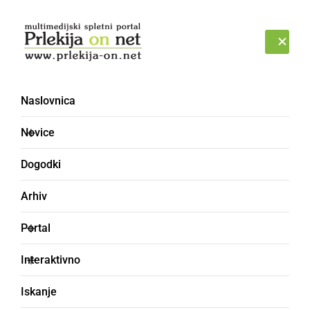
Prijava
PETEK, 7. AVGUST 2026
Naslovnica
Novice
Dogodki
Arhiv
SLOVENIJA
Portal
Janša: SNAV ocenjuje,
Interaktivno
da smo na prelomni
Iskanje
točki, kjer lahko