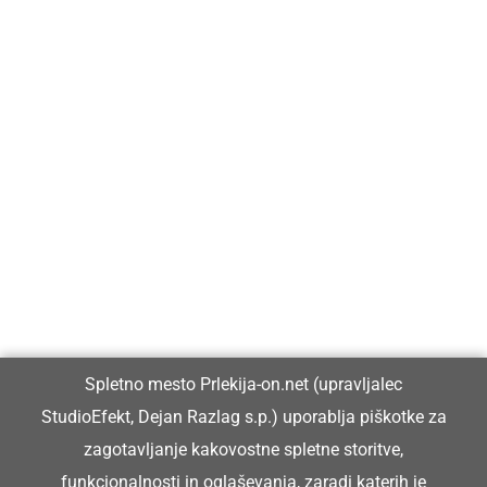
Prlekija-on.net je največji in najbolje obiskan spletni medij v
Prlekiji.
Vpisan je v razvid medijev, ki ga vodi Ministrstvo za kulturo
Republike Slovenije, pod zaporedno številko 1529.
Glavni in odgovorni urednik:
Spletno mesto Prlekija-on.net (upravljalec
Dejan Razlag
StudioEfekt, Dejan Razlag s.p.) uporablja piškotke za
info@prlekija-on.net
zagotavljanje kakovostne spletne storitve,
funkcionalnosti in oglaševanja, zaradi katerih je