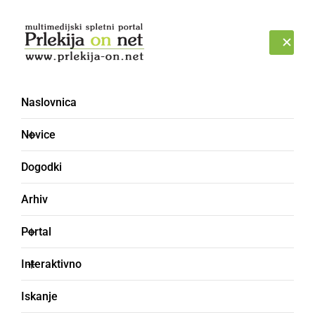
Prijava
NEDELJA, 9. AVGUST 2026
Naslovnica
Novice
Dogodki
Arhiv
SLOVENIJA
Portal
V torek 1.503 pozitivnih
Interaktivno
testov
Iskanje