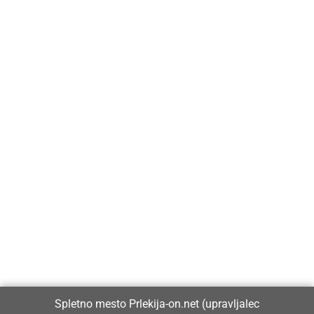
Prlekija-on.net je največji in najbolje obiskan spletni medij v
Prlekiji.
Vpisan je v razvid medijev, ki ga vodi Ministrstvo za kulturo
Republike Slovenije, pod zaporedno številko 1529.
Glavni in odgovorni urednik:
Spletno mesto Prlekija-on.net (upravljalec
Dejan Razlag