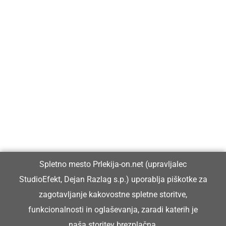
Prlekija-on.net je največji in najbolje obiskan spletni medij v
Prlekiji.
Vpisan je v razvid medijev, ki ga vodi Ministrstvo za kulturo
Republike Slovenije, pod zaporedno številko 1529.
Glavni in odgovorni urednik:
Spletno mesto Prlekija-on.net (upravljalec
Dejan Razlag
StudioEfekt, Dejan Razlag s.p.) uporablja piškotke za
info@prlekija-on.net
zagotavljanje kakovostne spletne storitve,
funkcionalnosti in oglaševanja, zaradi katerih je
naša storitev brezplačna.