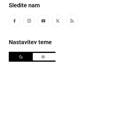
Sledite nam
Opazili so ju v Tržaškem zalivu
Nastavitev teme
Raziskovalci društva Morigenos so v sredo na
podlagi obvestila enega od slovenskih ribičev izsledili
in opazovali dva brazdasta kita (Balaenoptera
physalus), so sporočili na svoji Facebook strani.
"
Brazdasti kit je druga največja žival na svetu in edini
stalno prisotni vosati kit v Sredozemlju, v severnem
Jadranu pa ga zabeležimo v povprečju na vsakih
nekaj let. Brazdasti kiti na severni polobli zrastejo do
22,5 m in 50 ton, njihovi vrstniki na južni polobli pa
celo do 26 m in 80 ton. Prehranjujejo se predvsem z