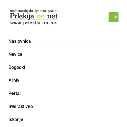
Prijava
SOBOTA, 8. AVGUST 2026
Naslovnica
Novice
Dogodki
Arhiv
SLOVENIJA
Portal
V slovenskem morju
Interaktivno
opazili brazdasta kita
Iskanje