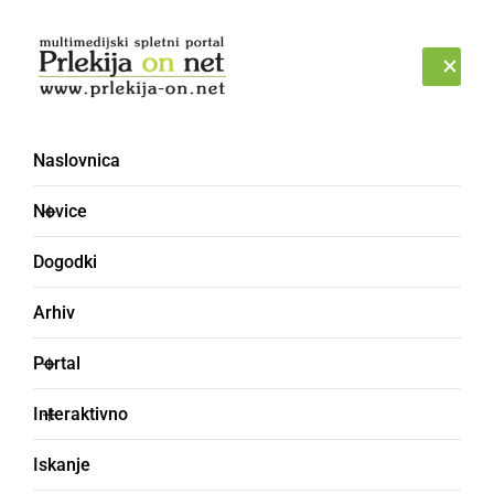
Prijava
PETEK, 7. AVGUST 2026
Naslovnica
Novice
Dogodki
Arhiv
SLOVENIJA
Portal
V desetih dneh pripravili
Interaktivno
nove prostore za oskrbo
Iskanje
bolnikov s COVID-19