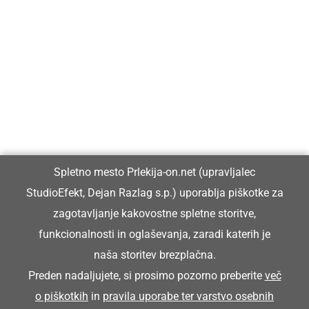
Prlekija-on.net je največji in najbolje obiskan spletni medij v
Prlekiji.
Vpisan je v razvid medijev, ki ga vodi Ministrstvo za kulturo
Republike Slovenije, pod zaporedno številko 1529.
Glavni in odgovorni urednik:
Spletno mesto Prlekija-on.net (upravljalec
Dejan Razlag
StudioEfekt, Dejan Razlag s.p.) uporablja piškotke za
info@prlekija-on.net
zagotavljanje kakovostne spletne storitve,
funkcionalnosti in oglaševanja, zaradi katerih je
naša storitev brezplačna.
Preden nadaljujete, si prosimo pozorno preberite
več
o piškotkih
in
pravila uporabe ter varstvo osebnih