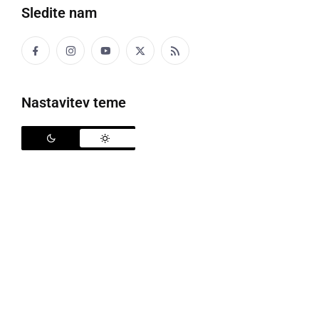
Sledite nam
Prostore so uredili v desetih dneh, foto: TW Janez Janša
Nastavitev teme
O aktualnem stanju glede bolezni COVID-19 je v
ponedeljek spregovoril tudi generalni direktor
Univerzitetnega kliničnega centra (UKC) Ljubljana
Janez Poklukar
, ki se je na konferencooglasil iz
novih prostorov, ki so jih vzpostavili v zadnji dneh. Po
besedah Poklukarja se v UKC Ljubljana zdravi 291
pacientov, od tega 59 na intenzivnih oddelkih. 45
pacientov je na telemetriji in so v oskrbi v domačem
okolju.