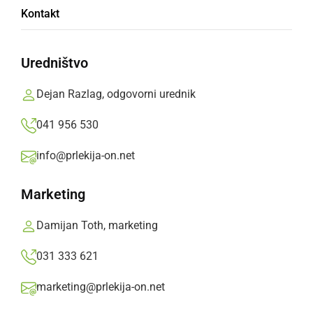
Kontakt
V prostore so v ponedeljek bili nameščeni prvi
pacienti, po koncu epidemije bodo prostori
Uredništvo
namenjeni osnovnemu namenu.
Dejan Razlag, odgovorni urednik
Prlekija-on.net,
ponedeljek, 9. november 2020 ob 20:14
041 956 530
info@prlekija-on.net
»
Izberite
Prlekijo
kot svoj prednostni vir na Googlu
Marketing
Damijan Toth, marketing
031 333 621
marketing@prlekija-on.net