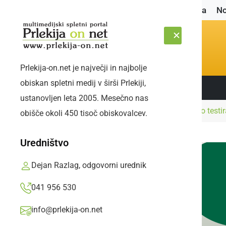
Naslovnica
No
Prlekija-on.net je največji in najbolje
obiskan spletni medij v širši Prlekiji,
Sledite nam:
SOBOTA, 8. AVGUST 2026
ustanovljen leta 2005. Mesečno nas
Naslovnica
Slovenija
Poziv za preventivno testi
obišče okoli 450 tisoč obiskovalcev.
Uredništvo
Dejan Razlag, odgovorni urednik
041 956 530
info@prlekija-on.net