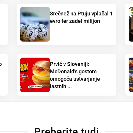
Srečnež na Ptuju vplačal 1
evro ter zadel milijon
o
Prvič v Sloveniji:
McDonald’s gostom
omogoča ustvarjanje
lastnih ...
Preberite tudi