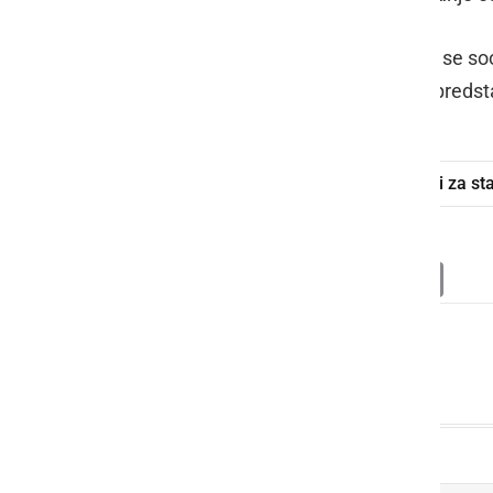
MDDSZ bo ključne izzive, s katerimi se sooč
pristojnemu Ministrstvu za zdravje predst
koronavirus
testiranje
domovi za st
Deli
Facebook
X
Messenger
WhatsApp
Copy
PrintFrien
Email
Link