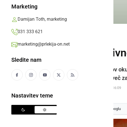
Marketing
Damijan Toth, marketing
031 333 621
SLOVENIJA
marketing@prlekija-on.net
Poziv za preventivn
Sledite nam
»Glede na to, da je večina vnosov ok
ne le za zdravstveni kader, temveč za
Prlekija-on.net,
ponedeljek, 23. november 2020 ob 16:09
Nastavitev teme
Izberite
Prlekijo
kot svoj prednostni vir na Googlu