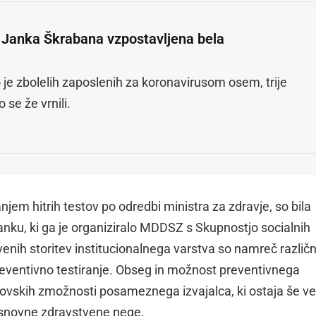
Janka Škrabana vzpostavljena bela
 je zbolelih zaposlenih za koronavirusom osem, trije
o se že vrnili.
njem hitrih testov po odredbi ministra za zdravje, so bila
ku, ki ga je organiziralo MDDSZ s Skupnostjo socialnih
enih storitev institucionalnega varstva so namreč različ
reventivno testiranje. Obseg in možnost preventivnega
rovskih zmožnosti posameznega izvajalca, ki ostaja še v
osnovne zdravstvene nege.