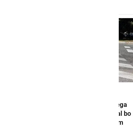
GOSPODARSTVO
Pričela se bo gradnja novega
krožišča v Ljutomeru, veljal bo
spremenjen prometni režim