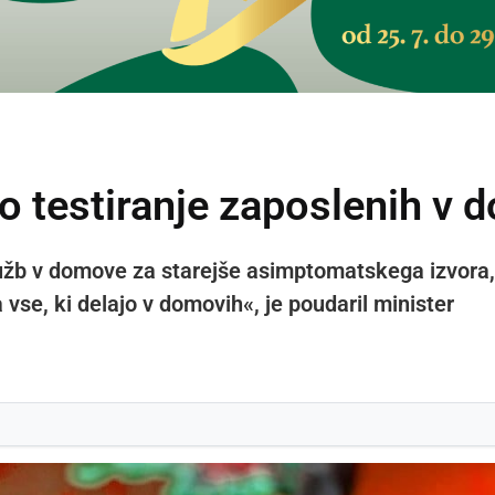
o testiranje zaposlenih v 
užb v domove za starejše asimptomatskega izvora, j
 vse, ki delajo v domovih«, je poudaril minister