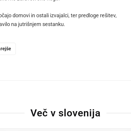
ajo domovi in ostali izvajalci, ter predloge rešitev,
avilo na jutrišnjem sestanku.
arejše
dly
Več v slovenija