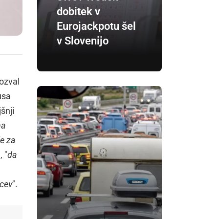
dobitek v
Eurojackpotu šel
v Slovenijo
pozval
usa
šnji
na
le za
, "
da
jcev
".