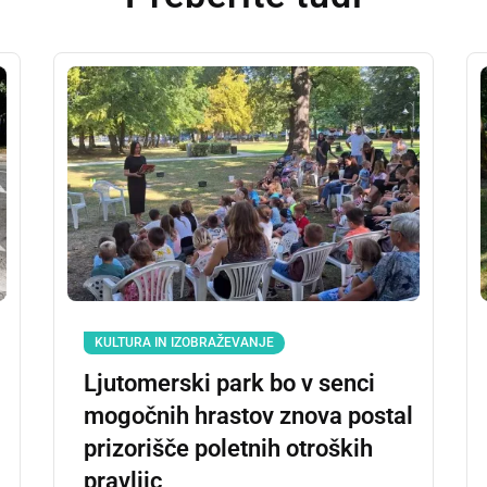
KULTURA IN IZOBRAŽEVANJE
Ljutomerski park bo v senci
mogočnih hrastov znova postal
prizorišče poletnih otroških
pravljic