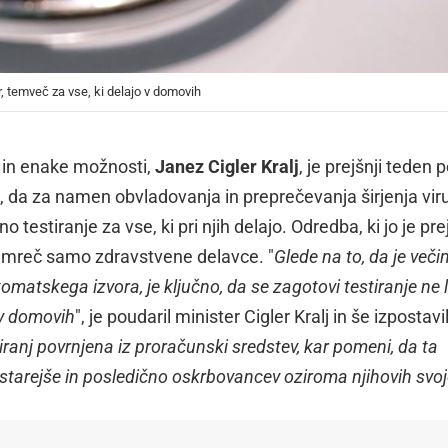
r, temveč za vse, ki delajo v domovih
e in enake možnosti,
Janez Cigler Kralj
, je prejšnji teden 
e, da za namen obvladovanja in preprečevanja širjenja vir
estiranje za vse, ki pri njih delajo. Odredba, ki jo je prej
namreč samo zdravstvene delavce. "
Glede na to, da je veči
atskega izvora, je ključno, da se zagotovi testiranje ne 
 v domovih
", je poudaril minister Cigler Kralj in še izpostavil
ranj povrnjena iz proračunski sredstev, kar pomeni, da ta
tarejše in posledično oskrbovancev oziroma njihovih svo