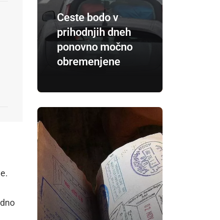
Ceste bodo v
prihodnjih dneh
ponovno močno
obremenjene
ne.
edno