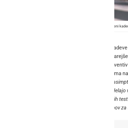
Ključno, da se zagotovi testiranje ne le za zdravstveni kade
Minister za delo, družino, socialne zadev
direktorje in direktorice domov za starejš
SARS-CoV-2, zagotavljajo redno preventivno t
teden izdal minister za zdravje, zajema 
vnosov okužb v domove za starejše asimptom
zdravstveni kader, temveč za vse, ki delajo
bodo sredstva za izvedbo preventivnih testi
strošek ne bo dodatno bremenil domov za s