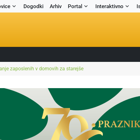
vice
Dogodki
Arhiv
Portal
Interaktivno
I
ranje zaposlenih v domovih za starejše