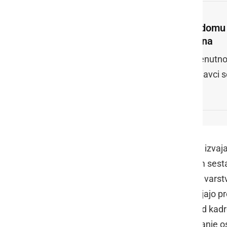
V domu 
cona
Trenutno
delavci s
Nekatera odprta vprašanja v zvezi z izvaja
predmet usklajevanja na današnjem sestan
zavodov. Prakse izvajalcev socialno varstv
Nekateri domovi za starejše že izvajajo p
testiranja pa je odvisna predvsem od kad
problematična, že na področju izvajanje 