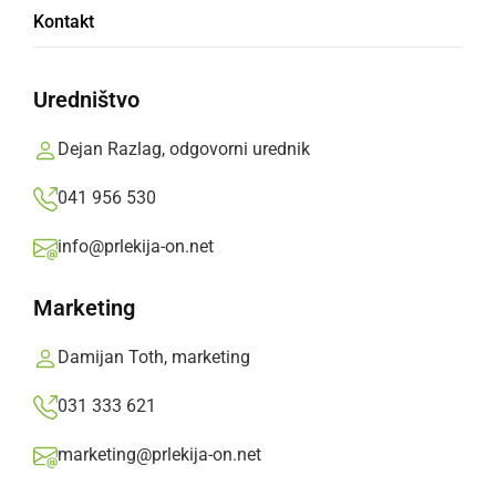
Kontakt
podaljša v naslednje leto
Uredništvo
Vlada je spremenila Odlok o začasni prepovedi
ponujanja in prodajanja blaga in storitev
Dejan Razlag, odgovorni urednik
neposredno potrošnikom na področju voznikov
041 956 530
in vozil.
info@prlekija-on.net
Prlekija-on.net,
ponedeljek, 30. november 2020 ob 20:30
Marketing
»
Izberite
Prlekijo
kot svoj prednostni vir na Googlu
Damijan Toth, marketing
031 333 621
marketing@prlekija-on.net