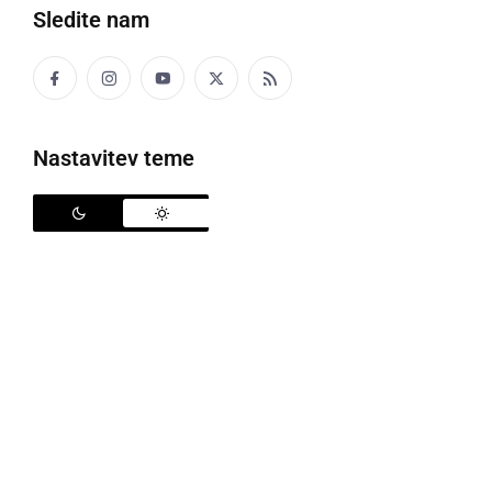
Sledite nam
Nastavitev teme
Vlada je spremenila Odlok o začasni prepovedi ponujanja in prodajanja
blaga in storitev neposredno potrošnikom na področju voznikov in vozil
Vlada je na današnji dopisni seji spremenila Odlok o
začasni prepovedi ponujanja in prodajanja blaga in
storitev neposredno potrošnikom na področju
voznikov in vozil.
Kot sporočajo iz Ministrstva za infrastrukturo, se z