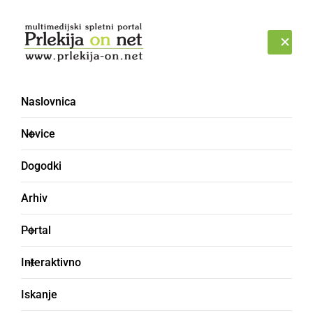
Prijava
ČETRTEK, 6. AVGUST 2026
Naslovnica
Novice
Dogodki
Arhiv
SLOVENIJA
Portal
Če vam vozniško
Interaktivno
dovoljenje preteče v tem
Iskanje
času, se samodejno