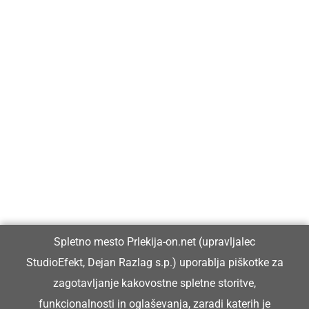
Prlekija-on.net je največji in najbolje obiskan spletni medij v
Prlekiji.
Vpisan je v razvid medijev, ki ga vodi Ministrstvo za kulturo
Republike Slovenije, pod zaporedno številko 1529.
Glavni in odgovorni urednik:
Spletno mesto Prlekija-on.net (upravljalec
Dejan Razlag
StudioEfekt, Dejan Razlag s.p.) uporablja piškotke za
info@prlekija-on.net
zagotavljanje kakovostne spletne storitve,
funkcionalnosti in oglaševanja, zaradi katerih je