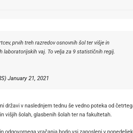
rtcev, prvih treh razredov osnovnih šol ter višje in
aboratorijskih vaj. To velja za 9 statističnih regij.
RS)
January 21, 2021
tni državi v naslednjem tednu še vedno poteka od četrteg
n višjih šolah, glasbenih šolah ter na fakultetah.
odgovornega vračanja bodo vsi zaposleni v ponedeljek,