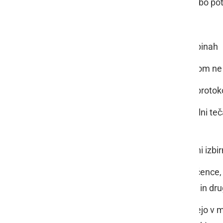
Pouk za učence prvih treh razredov bo po
izhaja, da:
pouk poteka v homogenih skupinah
se skupine učencev med poukom ne
morajo šole izdelati natančne proto
se ne izvajajo ekskurzije, plavalni teča
izvajalci
razen v 1. razredu se neobvezni izbir
dnevi dejavnosti se lahko za učence, ki
upoštevanju strogih higienskih in drug
učenci se med odmori zadržujejo v mat