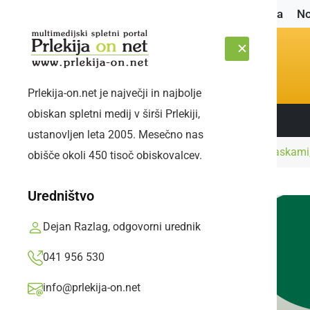
Naslovnica
No
Prlekija-on.net je največji in najbolje
obiskan spletni medij v širši Prlekiji,
Sledite nam:
ČETRTEK, 6. AVGUST 2026
ustanovljen leta 2005. Mesečno nas
Naslovnica
Slovenija
Učitelji ves čas z maskami
obišče okoli 450 tisoč obiskovalcev.
Uredništvo
Dejan Razlag, odgovorni urednik
041 956 530
info@prlekija-on.net