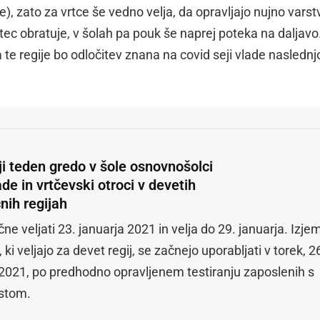
ije), zato za vrtce še vedno velja, da opravljajo nujno varst
rtec obratuje, v šolah pa pouk še naprej poteka na daljavo
te regije bo odločitev znana na covid seji vlade naslednj
ji teden gredo v šole osnovnošolci
ade in vrtčevski otroci v devetih
čnih regijah
ne veljati 23. januarja 2021 in velja do 29. januarja. Izje
, ki veljajo za devet regij, se začnejo uporabljati v torek, 2
 2021, po predhodno opravljenem testiranju zaposlenih s
stom.