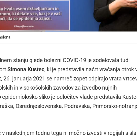
aslona
lnem stanju glede bolezni COVID-19 je sodelovala tudi
port
Simona Kustec
, ki je predstavila načrt vračanja otrok 
ek, 26. januarja 2021 se namreč zopet odpirajo vrata vrtcev
šolskih in visokošolskih zavodov za izvedbo nujnih
ljšo epidemiološko sliko je odločitev vlade predstavila Kust
kraška, Osrednjeslovenska, Podravska, Primorsko-notranj
 v naslednjem tednu tega ni možno izvesti v regijah s sl