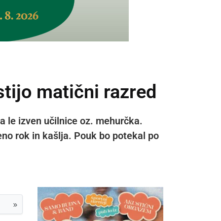
tijo matični razred
pa le izven učilnice oz. mehurčka.
eno rok in kašlja. Pouk bo potekal po
»