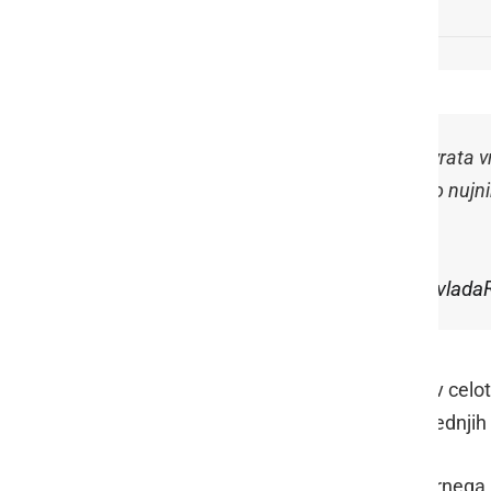
.
@DrKustec
: V torek se odpirajo vrata v
visokošolskih zavodov za izvedbo nujnih l
pic.twitter.com/TpXRrKEq3o
— Vlada Republike Slovenije (@vlada
Prav tako izobraževanje na daljavo v celo
devetega razreda osnovnih šol, v srednjih i
Za pomemben dodaten element varnega in 