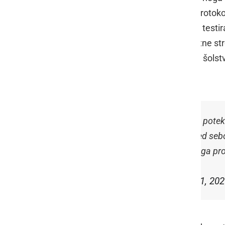
januarja opravili hitro testiranje po protoko
za zdravje. Protokol izvedbe hitrega testir
posredovan prav tako kot tudi dodatne str
so jih za šole pripravili na Zavodu za šolstv
vzgojiteljev obvezno.
.
@DrKustec
: Pouk v prvi triadi bo po
skupinah, skupine učencev se med seboj
izvajanja obveznega in razširjenega p
— MIZŠ (@MIZS_RS)
January 21, 20