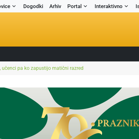
vice
Dogodki
Arhiv
Portal
Interaktivno
I
, učenci pa ko zapustijo matični razred