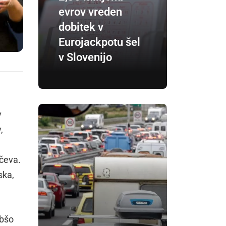
evrov vreden
dobitek v
Eurojackpotu šel
v Slovenijo
v
,
ečeva.
ska,
abšo