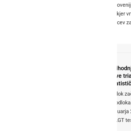
sliko (Posavski, Goriški in regiji JV Sloven
otroke, če tako oceni župan občine, kjer v
začetku pouka in polnem odprtju vrtcev za 
sredo.
Prihodn
prve tri
statisti
Odlok zač
iz odloka
januarja
HAGT te