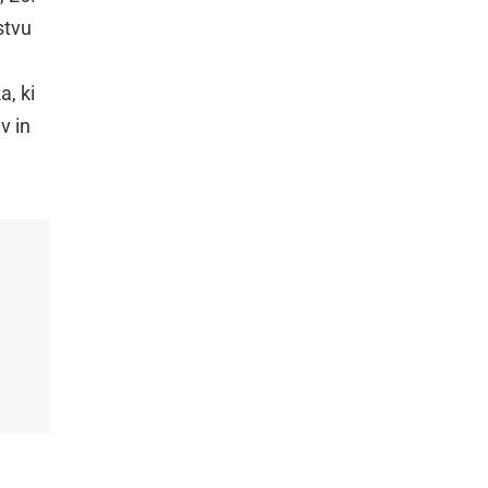
stvu
a, ki
v in