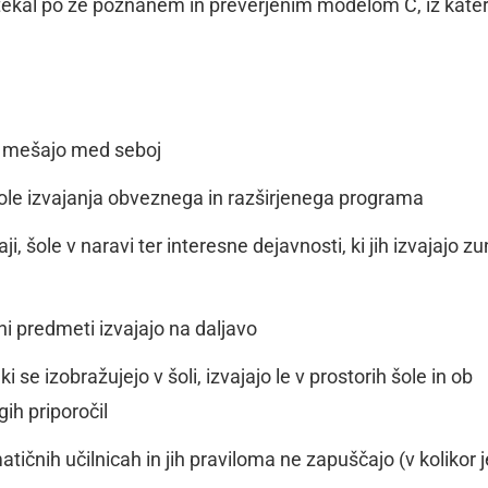
tekal po že poznanem in preverjenim modelom C, iz kate
 mešajo med seboj
kole izvajanja obveznega in razširjenega programa
ji, šole v naravi ter interesne dejavnosti, ki jih izvajajo zu
ni predmeti izvajajo na daljavo
 se izobražujejo v šoli, izvajajo le v prostorih šole in ob
ih priporočil
ičnih učilnicah in jih praviloma ne zapuščajo (v kolikor j