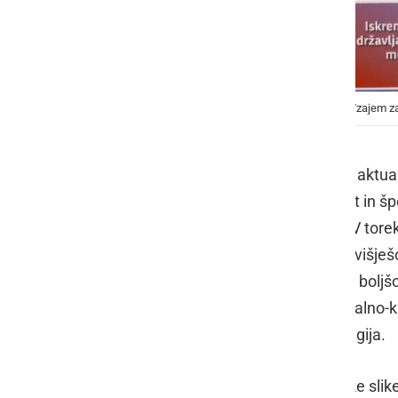
Simona Kustec, foto: Urad vlade za komuniciranje/zajem z
Na današnji novinarski konferenci o aktua
ministrica za izobraževanje, znanost in š
vrtce in vračanje prve triade v šole. V tor
prvih treh razredov osnovnih šol ter višje
laboratorijskih vaj in sicer v regijah z bo
Te regije so: Gorenjska, Koroška, Obalno-
Zasavska, Pomurska in Savinjska regija.
Zaradi še vedno slabe epidemiološke slike