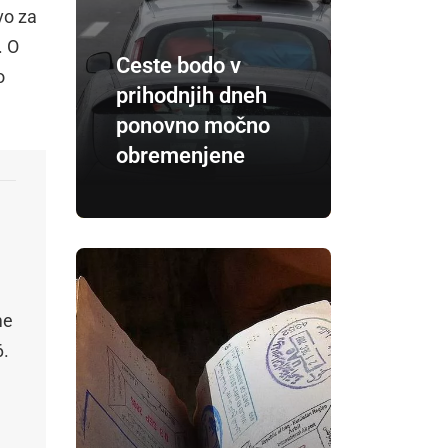
vo za
. O
Ceste bodo v
o
prihodnjih dneh
ponovno močno
obremenjene
me
6.