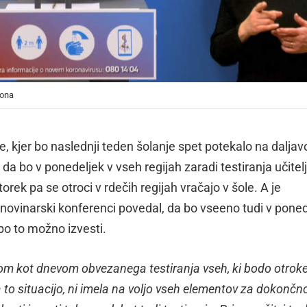
lona
ve, kjer bo naslednji teden šolanje spet potekalo na daljav
 da bo v ponedeljek v vseh regijah zaradi testiranja učitelj
torek pa se otroci v rdečih regijah vračajo v šole. A je
novinarski konferenci povedal, da bo vseeno tudi v poned
 bo to možno izvesti.
jkom kot dnevom obvezanega testiranja vseh, ki bodo otroke 
a to situacijo, ni imela na voljo vseh elementov za dokončn