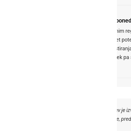
V poned
Črnim reg
spet pote
testiranj
torek pa 
.
@JJansaSDS
: Društvo ravnateljev je i
sposobni isti dan izvesti testiranje, p