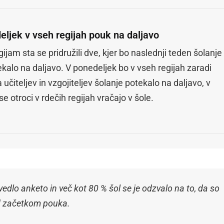
eljek v vseh regijah pouk na daljavo
ijam sta se pridružili dve, kjer bo naslednji teden šolanje
kalo na daljavo. V ponedeljek bo v vseh regijah zaradi
a učiteljev in vzgojiteljev šolanje potekalo na daljavo, v
se otroci v rdečih regijah vračajo v šole.
zvedlo anketo in več kot 80 % šol se je odzvalo na to, da so
red začetkom pouka.