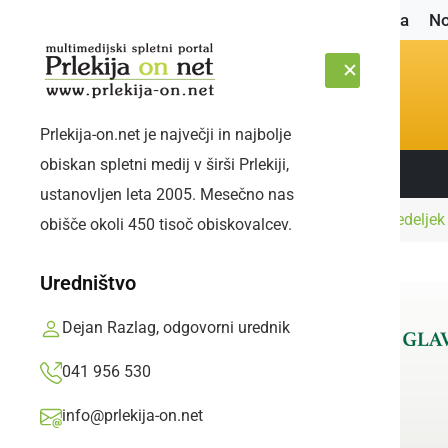
Naslovnica
No
Prlekija-on.net je največji in najbolje
obiskan spletni medij v širši Prlekiji,
Sledite nam:
SOBOTA, 8. AVGUST 2026
ustanovljen leta 2005. Mesečno nas
Naslovnica
Slovenija
Sprememba: V ponedeljek 
obišče okoli 450 tisoč obiskovalcev.
Uredništvo
Dejan Razlag, odgovorni urednik
041 956 530
info@prlekija-on.net