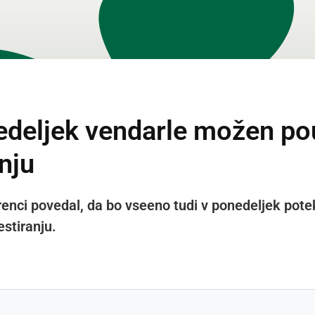
deljek vendarle možen pou
nju
enci povedal, da bo vseeno tudi v ponedeljek poteka
stiranju.