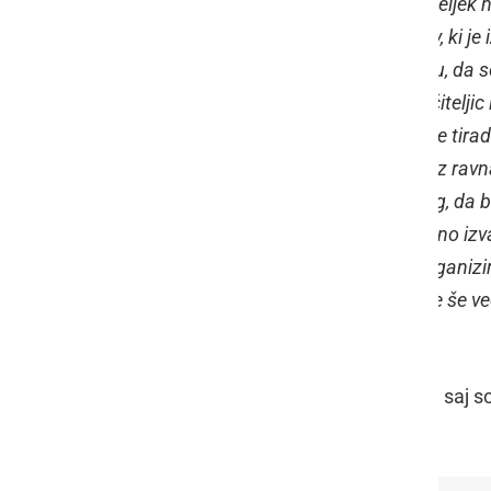
odločitev o tem, ali je možno v ponedeljek hk
nam je pomagalo društvo ravnateljev, ki je i
anketi odzvalo pozitivno v tem smislu, da so
ponovno testiranje zaposlenih oz. učiteljic
bo v ponedeljek možen tudi pouk prve tirad
izvajalce testiranja, da se v povezavi z rav
najprimernejši način in za tak tajming, d
mogoče in tam bo pač ta dan potrebno izvaj
vseeno možno. Tam, kjer se lahko organiziraj
test veljal. Na ta način v večini države še 
med drugim povedal Janša.
A na katerih šolah bo tako, ni znano, saj s
imajo šolanje na daljavo.