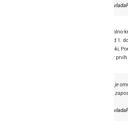
— Vlada Republike Slovenije (@vlada
V Jugovzhodni Sloveniji, Goriški, Obalno-kr
izobraževalno delo za vse učence od 1. do
Koroški, Osrednjeslovenski, Podravski, Pom
podaljšuje izvajanje dela v vrtcih in v prvi
.
@JJansaSDS
: V t.i. črnih regijah je
starša ali starš samohranilec sta zaposl
— Vlada Republike Slovenije (@vlada