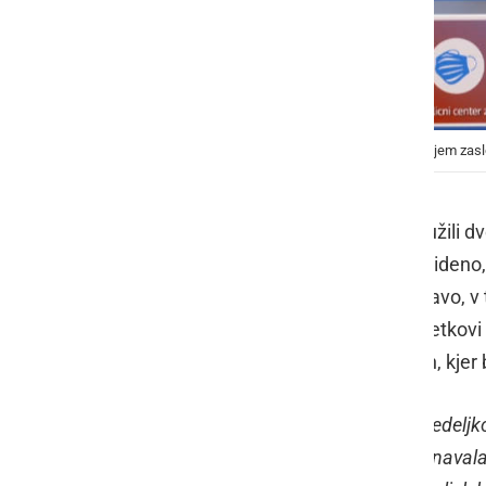
Janez Janša, foto: Urad vlade za komuniciranje/zajem zas
V četrtek sta se črnim regijam pridružili d
je takrat bilo povedano, je bilo predvideno,
vzgojiteljev šolanje potekalo na daljavo, v 
predsednik vlade
Janez Janša
na petkovi 
potekal pouk v šolah v rdečih regijah, kjer
"
Nekaj je bilo dilem tudi v zvezi s ponedel
v razredih. Vlada v sredo, ko je obravnaval