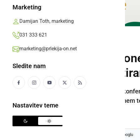
Marketing
Damijan Toth, marketing
031 333 621
SLOVENIJA
marketing@prlekija-on.net
Sprememba: V pone
Sledite nam
vzporednem testira
Janša je na petkovi novinarski konfer
bo to možno izvesti ob vzporednem te
Nastavitev teme
Prlekija-on.net,
petek, 29. januar 2021 ob 13:43
Izberite
Prlekijo
kot svoj prednostni vir na Googlu