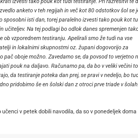
rati izvesti tako pouk kot tudi testiranje. Pri razrešitvi te 
zvedlo anketo v teh regijah in več kot 80 odstotkov šol se je
 sposobni isti dan, torej paralelno izvesti tako pouk kot tu
 in učiteljev. Na tej podlagi bo odlok danes spremenjen tako
e ob vzporednem testiranju. Apelirali smo že tudi na vse
natelji in lokalnimi skupnostmi oz. župani dogovorijo za
a bo pač oboje možno. Zavedamo se, da povsod to verjetno 
ati pouk na daljavo. Računamo pa, da bo v veliki večini to
o, da testiranje poteka dan prej, se pravi v nedeljo, bo tud
vedno pridobimo še en šolski dan z otroci prve triade v šolah
o učenci v petek dobili navodila, da so v ponedeljek doma 