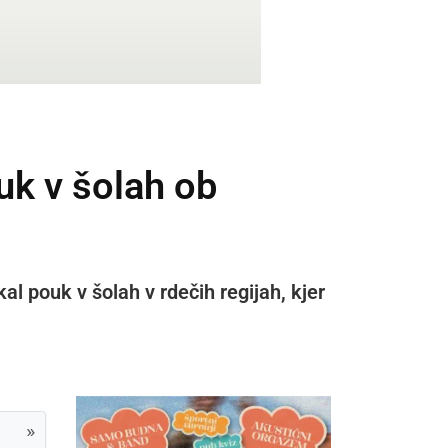
k v šolah ob
l pouk v šolah v rdečih regijah, kjer
»