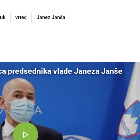
uk
vrtec
Janez Janša
dly
ca predsednika vlade Janeza Janše