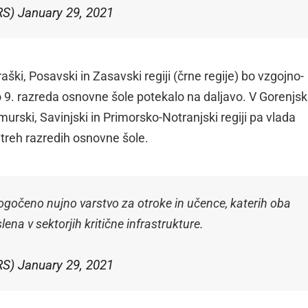
RS)
January 29, 2021
aški, Posavski in Zasavski regiji (črne regije) bo vzgojno-
 9. razreda osnovne šole potekalo na daljavo. V Gorenjski
urski, Savinjski in Primorsko-Notranjski regiji pa vlada
h treh razredih osnovne šole.
 omogočeno nujno varstvo za otroke in učence, katerih oba
ena v sektorjih kritične infrastrukture.
RS)
January 29, 2021