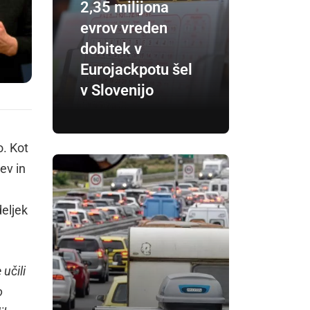
2,35 milijona
evrov vreden
dobitek v
Eurojackpotu šel
v Slovenijo
o. Kot
ev in
eljek
učili
o