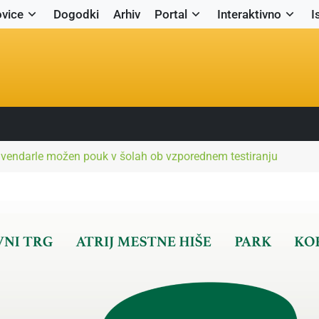
vice
Dogodki
Arhiv
Portal
Interaktivno
I
vendarle možen pouk v šolah ob vzporednem testiranju