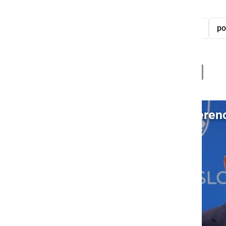
rdeče regije
koronavirus
šola
po
Deli
Facebook
X
Messenger
WhatsApp
Copy
PrintFrien
Email
Link
Video: Novinarska konferen
S klikom naložite video (lahko uporablja piškotke)