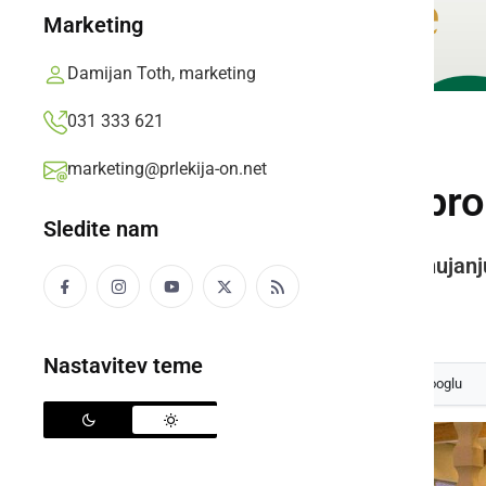
Marketing
Damijan Toth, marketing
031 333 621
SLOVENIJA
marketing@prlekija-on.net
Vlada dodatno spros
Sledite nam
Rahljajo se tudi omejitve pri ponujanj
Prlekija-on.net,
sreda, 2. junij 2021 ob 20:24
Nastavitev teme
Izberite
Prlekijo
kot svoj prednostni vir na Googlu