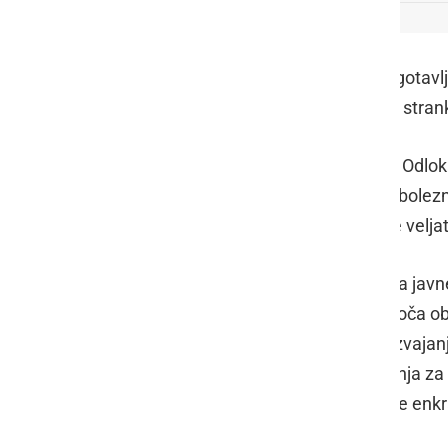
Pri trgovskih centrih se namesto zagota
zagotavljanja 10 m2 na posamezno stran
Na podlagi sprememb in dopolnitev Odloka 
zajezitve in obvladovanja nalezljive bole
spet velja tudi hitri test. Odlok začne veljat
Odlok o omejitvah in načinu izvajanja ja
potnikov v omejenem obsegu in določa obv
določbami se zagotavlja dosledno izvajanje
veljavnost testa ter način dokazovanja za 
status prebolevnikov, ki so bili tudi že enkr