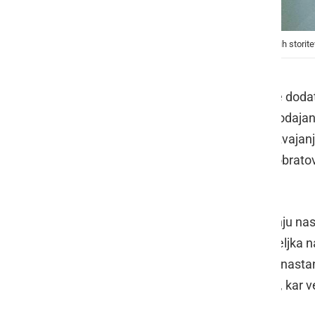
Rahljajo se tudi omejitve pri ponujanju nastanitvenih storite
Vlada je na današnji 79. redni seji še dod
o začasni prepovedi ponujanja in prodajanj
ponedeljkom sprošča omejitve pri izvajanju
izvajanju kongresne dejavnosti ter obratova
srečo.
Rahljajo se tudi omejitve pri ponujanju nas
nastanitvenih enot, lahko od ponedeljka n
Nastanitveni obrati, ki imajo nad 60 nasta
zasedenosti nastanitvenega obrata, kar ve