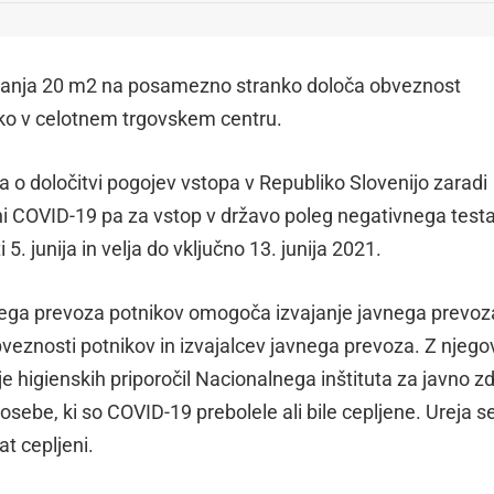
vljanja 20 m2 na posamezno stranko določa obveznost
ko v celotnem trgovskem centru.
o določitvi pogojev vstopa v Republiko Slovenijo zaradi
zni COVID-19 pa za vstop v državo poleg negativnega test
i 5. junija in velja do vključno 13. junija 2021.
vnega prevoza potnikov omogoča izvajanje javnega prevoz
eznosti potnikov in izvajalcev javnega prevoza. Z njego
 higienskih priporočil Nacionalnega inštituta za javno zd
osebe, ki so COVID-19 prebolele ali bile cepljene. Ureja se
at cepljeni.