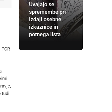
Uvajajo se
spremembe pri
izdaji osebne
izkaznice in
potnega lista
a PCR
a
vimi
ravje,
 tudi