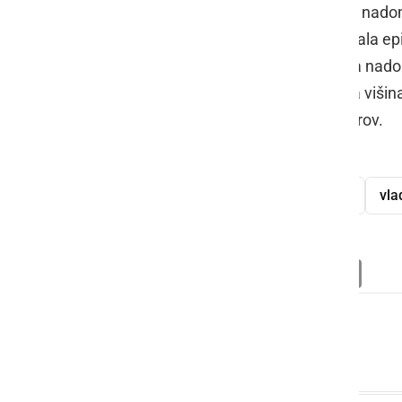
Vlada je sprejela Odlok o finančnem nado
krompirja zaradi posledic drugega vala e
2021. Višina pavšalnega finančnega nadom
jedilnega krompirja. Najvišja skupna viš
odloku, ne sme presegati 20.000 evrov.
sproščanje ukrepov
koronavirus
vla
Deli
Facebook
X
Messenger
WhatsApp
Copy
PrintFrien
Email
Link