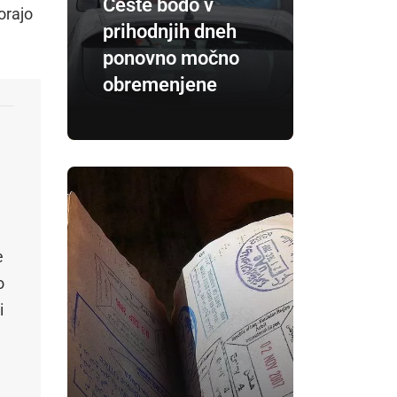
Ceste bodo v
orajo
prihodnjih dneh
ponovno močno
obremenjene
e
o
i