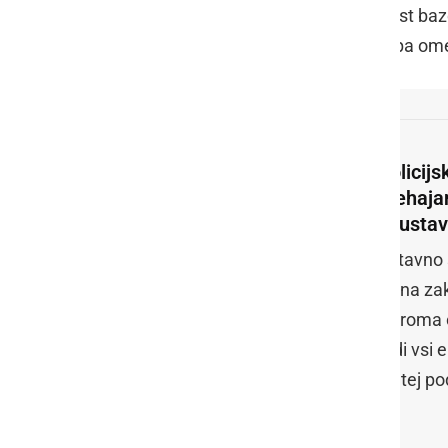
Pomembna novost je tudi dostopnost bazen
izpolnjevati tudi zaposleni. Vseeno pa ome
Policijs
prehajan
neustav
Ustavno s
člena zak
oziroma o
tudi vsi 
na tej po