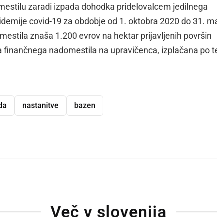
mestilu zaradi izpada dohodka pridelovalcem jedilnega
pidemije covid-19 za obdobje od 1. oktobra 2020 do 31. m
estila znaša 1.200 evrov na hektar prijavljenih površin
ina finančnega nadomestila na upravičenca, izplačana po 
da
nastanitve
bazen
dly
Več v slovenija