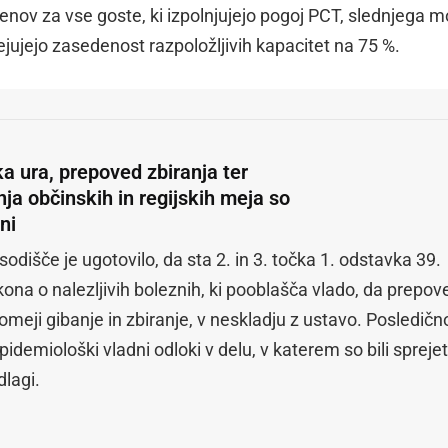
ov za vse goste, ki izpolnjujejo pogoj PCT, slednjega m
jujejo zasedenost razpoložljivih kapacitet na 75 %.
ka ura, prepoved zbiranja ter
ja občinskih in regijskih meja so
ni
odišče je ugotovilo, da sta 2. in 3. točka 1. odstavka 39.
ona o nalezljivih boleznih, ki pooblašča vlado, da prepov
meji gibanje in zbiranje, v neskladju z ustavo. Posledičn
epidemiološki vladni odloki v delu, v katerem so bili sprejet
dlagi.