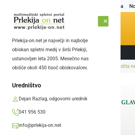
Naslovnica
No
Prlekija-on.net je največji in najbolje
obiskan spletni medij v širši Prlekiji,
Sledite nam:
SOBOTA, 8. AVGUST 2026
ustanovljen leta 2005. Mesečno nas
Naslovnica
Slovenija
Vlada dodatno sprostila ne
obišče okoli 450 tisoč obiskovalcev.
Uredništvo
Dejan Razlag, odgovorni urednik
041 956 530
info@prlekija-on.net