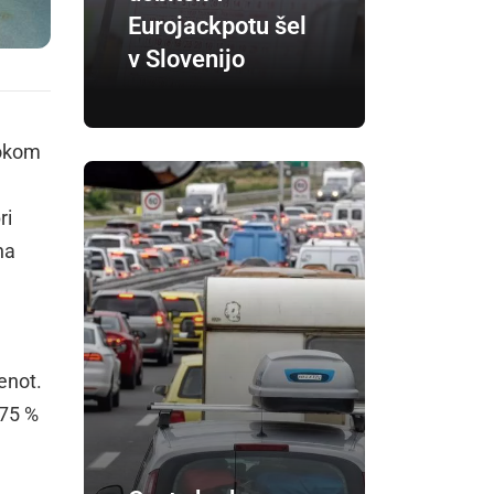
Eurojackpotu šel
v Slovenijo
lokom
ri
na
enot.
 75 %