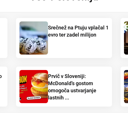
Srečnež na Ptuju vplačal 1
evro ter zadel milijon
o
Prvič v Sloveniji:
McDonald’s gostom
omogoča ustvarjanje
lastnih ...