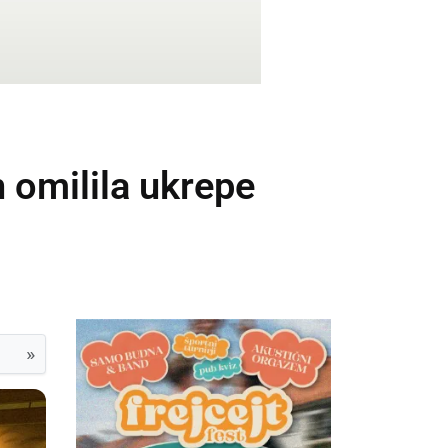
n omilila ukrepe
»