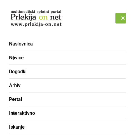
Prijava
ČETRTEK, 6. AVGUST 2026
Naslovnica
Novice
Dogodki
Arhiv
SLOVENIJA
Portal
Vlada določila
Interaktivno
izpolnjevanje PCT
Iskanje
pogoja v vzgojno-