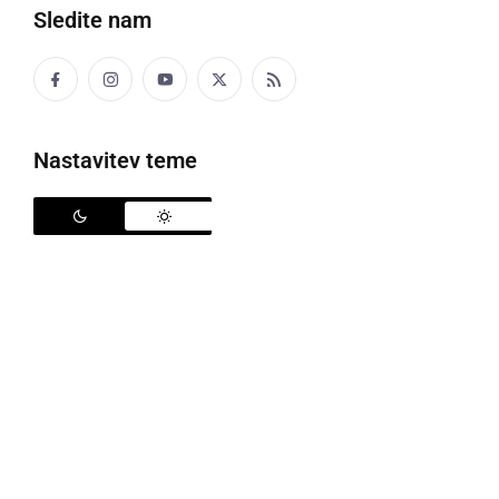
Sledite nam
Nastavitev teme
Za učence in dijake se bo izvajalo samotestiranje
Vlada Republike Slovenije je izdala odlok o določitvi
začasnih pogojev za izvajanje dejavnosti v vzgoji in
izobraževanju ter visokem šolstvu. Odlok je objavljen
v Uradnem listu Republike Slovenije.