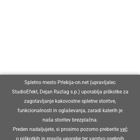
Prlekija-on.net je največji in najbolje obiskan spletni medij v
Prlekiji.
Vpisan je v razvid medijev, ki ga vodi Ministrstvo za kulturo
Republike Slovenije, pod zaporedno številko 1529.
Glavni in odgovorni urednik:
Spletno mesto Prlekija-on.net (upravljalec
Dejan Razlag
StudioEfekt, Dejan Razlag s.p.) uporablja piškotke za
info@prlekija-on.net
zagotavljanje kakovostne spletne storitve,
funkcionalnosti in oglaševanja, zaradi katerih je
naša storitev brezplačna.
Preden nadaljujete, si prosimo pozorno preberite
več
o piškotkih
in
pravila uporabe ter varstvo osebnih