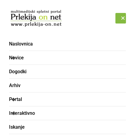
Prijava
PETEK, 7. AVGUST 2026
Naslovnica
Novice
Dogodki
Arhiv
SLOVENIJA
Portal
Facebook, Instagram in
Interaktivno
WhatsApp trenutno ne
Iskanje
delujejo