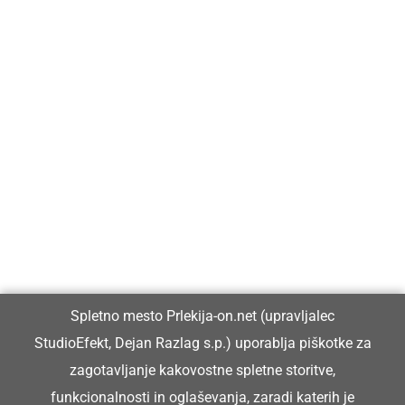
Prlekija-on.net je največji in najbolje obiskan spletni medij v
Prlekiji.
Vpisan je v razvid medijev, ki ga vodi Ministrstvo za kulturo
Republike Slovenije, pod zaporedno številko 1529.
Glavni in odgovorni urednik:
Spletno mesto Prlekija-on.net (upravljalec
Dejan Razlag
StudioEfekt, Dejan Razlag s.p.) uporablja piškotke za
info@prlekija-on.net
zagotavljanje kakovostne spletne storitve,
funkcionalnosti in oglaševanja, zaradi katerih je