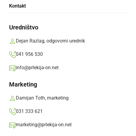
Kontakt
Vse tri aplikacije so se povsem zrušile in
trenutno dostop do njih ni možen.
Uredništvo
Prlekija-on.net,
ponedeljek, 4. oktober 2021 ob 18:41
Dejan Razlag, odgovorni urednik
041 956 530
»
Izberite
Prlekijo
kot svoj prednostni vir na Googlu
info@prlekija-on.net
Marketing
Damijan Toth, marketing
031 333 621
marketing@prlekija-on.net