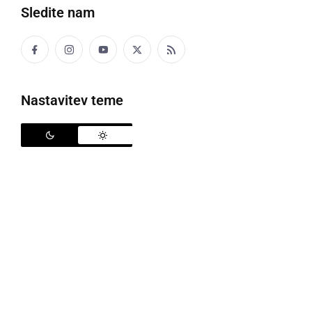
Sledite nam
Facebookove aplikacije nedelujejo
Nastavitev teme
V ponedeljek popoldan so številni uporabniki po
celem svetu poročali, da ne morejo dostopati do
Facebooka in Instagrama, ne delujeta niti WhatsApp
in Messenger. Vse aplikacije so se povsem zrušile in
trenutno dostop do njih ni možen, kar lahko preverite
tudi na spletni strani downdetector.com. Na tej
strani je okoli 18. ure bilo skoraj 127 tisoč prijav o
nedelovanju Facebooka po celem svetu.
Tako so številni uporabniki šli preverjat kaj se dogaja