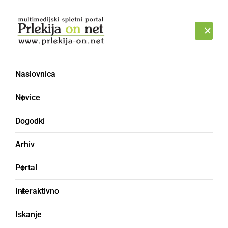
Prijava
NEDELJA, 9. AVGUST 2026
Naslovnica
Novice
Dogodki
Arhiv
GOSPODARSTVO
Portal
Odpoklicali več izdelkov
Interaktivno
priljubljenega
Iskanje
proizvajalca čokolade