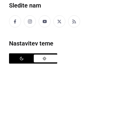
Sledite nam
Nastavitev teme
Odpoklicali so čokoladne izdelke
Uprava RS za varno hrano, veterinarstvo in varstvo
rastlin je s strani podjetja E.Leclerc prejela obvestilo,
da izvajajo umik/odpoklic izdelka 'Kinder Surprise,
Čokoladna jajca s presenečenjem'
Umik/odpoklic izdelka izvajajo zaradi prisotnosti
bakterija Salmonella.