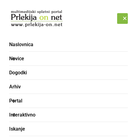
Prijava
ČETRTEK, 6. AVGUST 2026
Naslovnica
Novice
Dogodki
Arhiv
GOSPODARSTVO
Portal
Odpoklicali meso zaradi
Interaktivno
prisotnosti salmonele
Iskanje