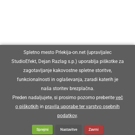
Vpisan je v razvid medijev, ki ga vodi Ministrstvo za kulturo
Republike Slovenije, pod zaporedno številko 1529.
Glavni in odgovorni urednik:
Spletno mesto Prlekija-on.net (upravljalec
Dejan Razlag
StudioEfekt, Dejan Razlag s.p.) uporablja piškotke za
info@prlekija-on.net
zagotavljanje kakovostne spletne storitve,
funkcionalnosti in oglaševanja, zaradi katerih je
naša storitev brezplačna.
Preden nadaljujete, si prosimo pozorno preberite
več
o piškotkih
in
pravila uporabe ter varstvo osebnih
© Prlekija-on.net | 2005 - 2026 | Vse pravice pridržane |
podatkov
.
info@prlekija-on.net
Splošni pogoji
•
Izjava o zasebnosti
•
Piškotki
Oglaševanje
Sprejmi
Nastavitve
Zavrni