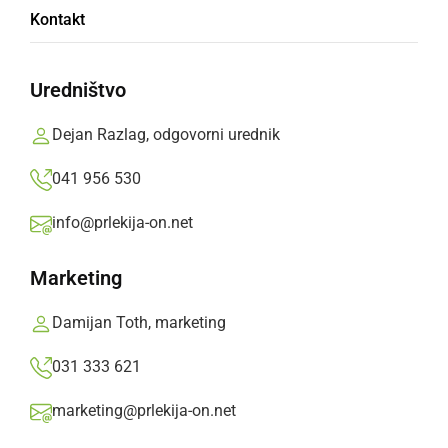
Živilo ni doseglo končnih potrošnikov, temveč
Kontakt
je bilo distribuirano le obratom javne prehrane.
Prlekija-on.net,
torek, 26. marec 2024 ob 12:10
Uredništvo
Dejan Razlag, odgovorni urednik
»
Izberite
Prlekijo
kot svoj prednostni vir na Googlu
041 956 530
info@prlekija-on.net
Marketing
Damijan Toth, marketing
031 333 621
marketing@prlekija-on.net