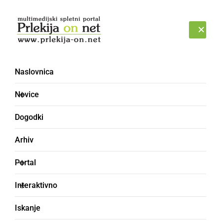
Prijava
NEDELJA, 9. AVGUST 2026
Naslovnica
Novice
Dogodki
Arhiv
GOSPODARSTVO
Portal
Odpoklicali čokoladni
Interaktivno
adventni koledar
Iskanje