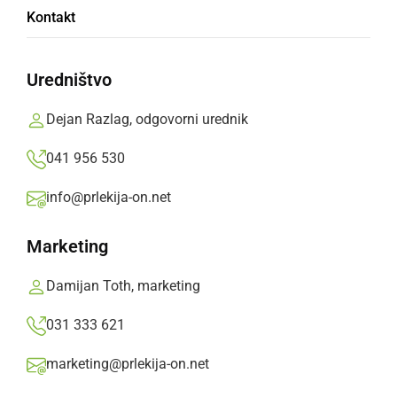
Potrošnikom svetujejo, da proizvoda ne
Kontakt
zaužijejo, temveč ga vrnejo na mesto nakupa.
Prlekija-on.net,
petek, 6. december 2024 ob 22:33
Uredništvo
Dejan Razlag, odgovorni urednik
»
Izberite
Prlekijo
kot svoj prednostni vir na Googlu
041 956 530
info@prlekija-on.net
Marketing
Damijan Toth, marketing
031 333 621
marketing@prlekija-on.net