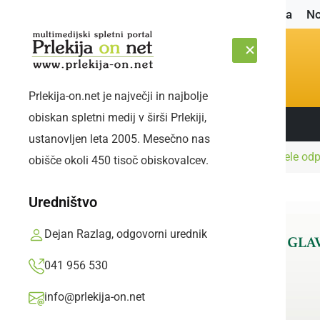
Naslovnica
No
Prlekija-on.net je največji in najbolje
obiskan spletni medij v širši Prlekiji,
Sledite nam:
PETEK, 7. AVGUST 2026
ustanovljen leta 2005. Mesečno nas
Naslovnica
Gospodarstvo
Zaradi salmonele odp
obišče okoli 450 tisoč obiskovalcev.
Uredništvo
Dejan Razlag, odgovorni urednik
041 956 530
info@prlekija-on.net