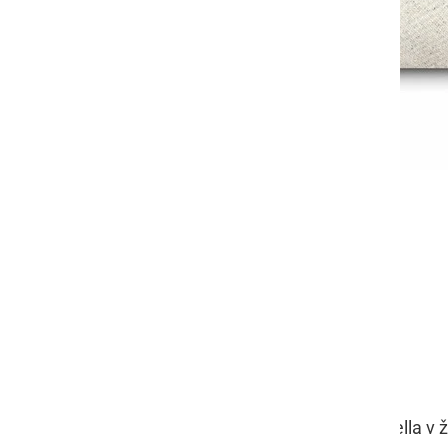
Odpoklicali so moko, foto: UVHVVR
Vrsta tveganja
Mikrobiološka tveganja
Država porekla
Slovenija
Opis nevarnosti
Zaradi prisotnosti bakterije Salmonella v ži