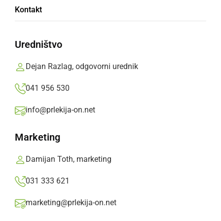
Kontakt
2025/26
Uredništvo
Na voljo skupno 26.008 mest v različnih
srednješolskih programih.
Dejan Razlag, odgovorni urednik
Prlekija-on.net,
sreda, 2. april 2025 ob 11:51
041 956 530
info@prlekija-on.net
»
Izberite
Prlekijo
kot svoj prednostni vir na Googlu
Marketing
Damijan Toth, marketing
031 333 621
marketing@prlekija-on.net