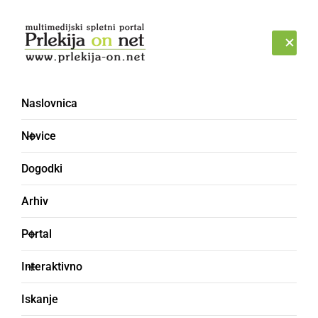
Prijava
ČETRTEK, 6. AVGUST 2026
Naslovnica
Novice
Dogodki
Arhiv
SLOVENIJA
Portal
Zadnji dan za prijavo v
Interaktivno
srednje šole in dijaške
Iskanje
domove za šolsko leto