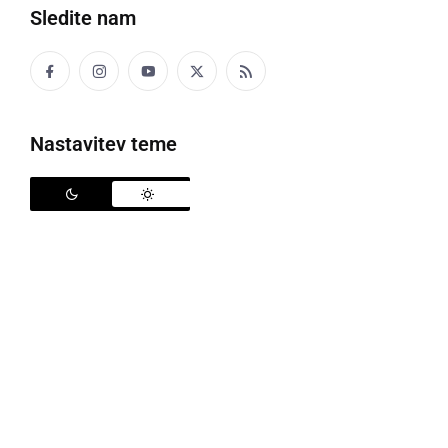
Sledite nam
Osnovno šolo v tem šolskem letu zaključuje 21.986 učencev in učenk
Nastavitev teme
Danes, 2. aprila, 2025 se izteka rok za
oddajo
prijavnic za vpis v srednje šole in dijaške domove
za šolsko leto 2025/26. Prijave potekajo elektronsko,
pri čemer bo ministrstvo stanje prijav po posameznih
programih objavilo do 8. aprila. Osnovno šolo v tem
šolskem letu zaključuje 21.986 učencev in učenk, ki
imajo na voljo skupno 26.008 mest v različnih
srednješolskih programih, razdeljenih po naslednjih
kategorijah: