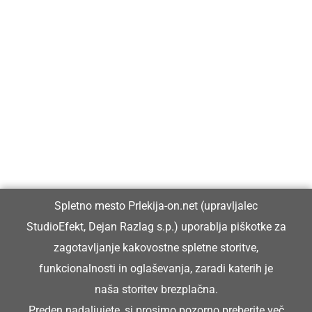
Prlekija-on.net je največji in najbolje obiskan spletni medij v
Prlekiji.
Vpisan je v razvid medijev, ki ga vodi Ministrstvo za kulturo
Republike Slovenije, pod zaporedno številko 1529.
Glavni in odgovorni urednik:
Spletno mesto Prlekija-on.net (upravljalec
Dejan Razlag
StudioEfekt, Dejan Razlag s.p.) uporablja piškotke za
info@prlekija-on.net
zagotavljanje kakovostne spletne storitve,
funkcionalnosti in oglaševanja, zaradi katerih je
naša storitev brezplačna.
Preden nadaljujete, si prosimo pozorno preberite
več