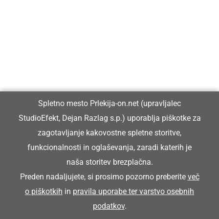
Prlekija-on.net je največji in najbolje obiskan spletni medij v
Prlekiji.
Vpisan je v razvid medijev, ki ga vodi Ministrstvo za kulturo
Republike Slovenije, pod zaporedno številko 1529.
Glavni in odgovorni urednik:
Spletno mesto Prlekija-on.net (upravljalec
Dejan Razlag
StudioEfekt, Dejan Razlag s.p.) uporablja piškotke za
info@prlekija-on.net
zagotavljanje kakovostne spletne storitve,
funkcionalnosti in oglaševanja, zaradi katerih je
naša storitev brezplačna.
Preden nadaljujete, si prosimo pozorno preberite
več
o piškotkih
in
pravila uporabe ter varstvo osebnih
© Prlekija-on.net | 2005 - 2026 | Vse pravice pridržane |
podatkov
.
info@prlekija-on.net