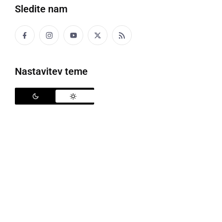
Sledite nam
Odpoklican je sušilni stroj, vir: Tržni inšpektorat RS
Nastavitev teme
Tržni inšpektorat je bil preko sistema Safety
Business Gateway, obvestilo št. BA/2025/696/SI
obveščen o prenehanju prodaje, umiku in odpoklicu s
trga Belgije, Češke, Danske, Estonije, Francije,
Hrvaške, Irske, Latvije, Litve, Luksemburga, Nemčije,
Nizozemske, Poljske, Romunije, Španije in Švedske,
določenih modelov sušilnih strojev HISENSE,
proizvedenih v času od novembra 2024 do marca
2025.