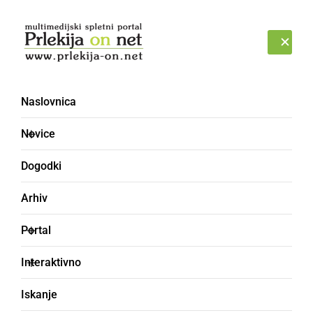
Prijava
ČETRTEK, 6. AVGUST 2026
Naslovnica
Novice
Dogodki
Arhiv
GOSPODARSTVO
Portal
Odpoklic sušilnih
Interaktivno
strojev: nevarnost
Iskanje
požara zaradi