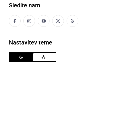
Sledite nam
BA – JE BA
bil – je bil
Nastavitev teme
Fčera ba je zlo lep den.
Včeraj je bil zelo lep dan.
BABA
ženska – ponižujoče
Kon je baba odišla?
Kam je ženska odšla?