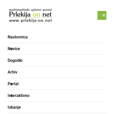
Prijava
ČETRTEK, 6. AVGUST 2026
Naslovnica
BOSMAN
Novice
Dogodki
Arhiv
Portal
Interaktivno
Iskanje
praznični mlečni kruh