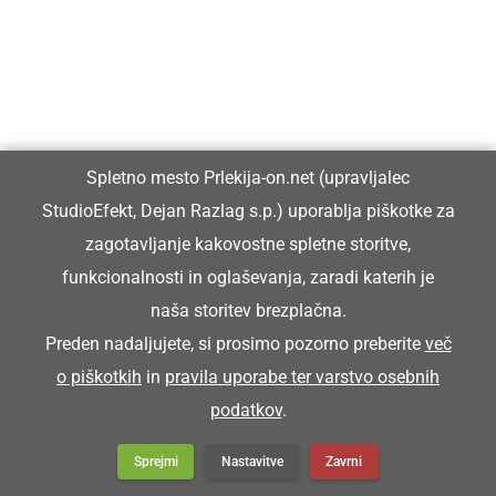
trgatev
Brotva je polek Martinovega nejvekši svetek f
Prlekiji.
Spletno mesto Prlekija-on.net (upravljalec
StudioEfekt, Dejan Razlag s.p.) uporablja piškotke za
zagotavljanje kakovostne spletne storitve,
BRÜS
funkcionalnosti in oglaševanja, zaradi katerih je
naša storitev brezplačna.
brus
Preden nadaljujete, si prosimo pozorno preberite
več
o piškotkih
in
pravila uporabe ter varstvo osebnih
Malo plüni na brüs, ka de bole vreza.
podatkov
.
Sprejmi
Nastavitve
Zavrni
BRÜTIF