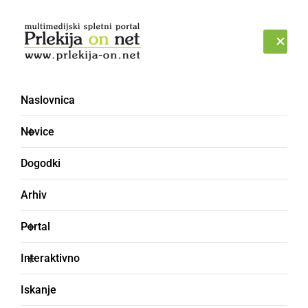
Prijava
ČETRTEK, 6. AVGUST 2026
Naslovnica
BRBOLON
Novice
Dogodki
Arhiv
Portal
Interaktivno
Iskanje
vrasta slive