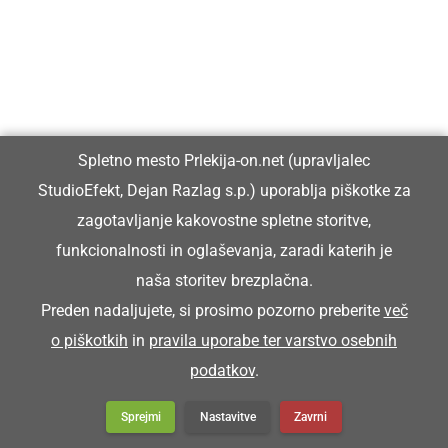
BROTVA
trgatev
Spletno mesto Prlekija-on.net (upravljalec
Brotva je polek Martinovega nejvekši svetek f
StudioEfekt, Dejan Razlag s.p.) uporablja piškotke za
Prlekiji.
zagotavljanje kakovostne spletne storitve,
funkcionalnosti in oglaševanja, zaradi katerih je
BRÜS
naša storitev brezplačna.
Preden nadaljujete, si prosimo pozorno preberite
več
brus
o piškotkih
in
pravila uporabe ter varstvo osebnih
podatkov
.
Malo plüni na brüs, ka de bole vreza.
Sprejmi
Nastavitve
Zavrni