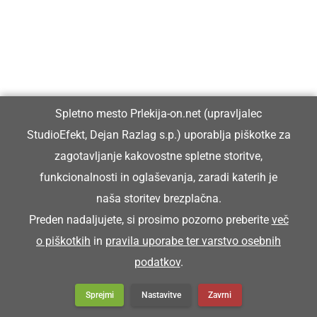
BROTVA
trgatev
Spletno mesto Prlekija-on.net (upravljalec
Brotva je polek Martinovega nejvekši svetek f
StudioEfekt, Dejan Razlag s.p.) uporablja piškotke za
Prlekiji.
zagotavljanje kakovostne spletne storitve,
funkcionalnosti in oglaševanja, zaradi katerih je
BRÜS
naša storitev brezplačna.
Preden nadaljujete, si prosimo pozorno preberite
več
brus
o piškotkih
in
pravila uporabe ter varstvo osebnih
podatkov
.
Malo plüni na brüs, ka de bole vreza.
Sprejmi
Nastavitve
Zavrni