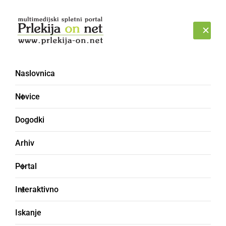
Prijava
NEDELJA, 9. AVGUST 2026
Naslovnica
BIKOVICA
Novice
Dogodki
Arhiv
Portal
Interaktivno
Iskanje
bikovka