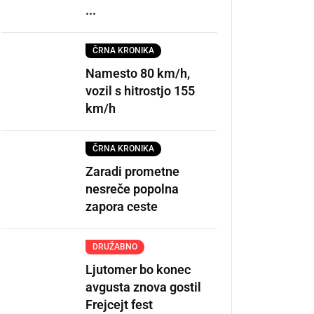
...
ČRNA KRONIKA
Namesto 80 km/h,
vozil s hitrostjo 155
km/h
ČRNA KRONIKA
Zaradi prometne
nesreče popolna
zapora ceste
DRUŽABNO
Ljutomer bo konec
avgusta znova gostil
Frejcejt fest