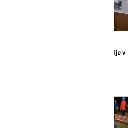
KULTURA IN IZOBRAŽEVANJE
110-letnica športne tradicije v
Ljutomeru
petek, 13. december 2013 ob 09:58