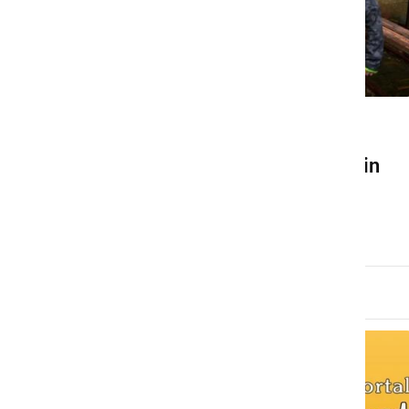
ŠPORT
Šport špas - dan druženja in
gibanja vseh generacij
nedelja, 12. maj 2013 ob 16:42