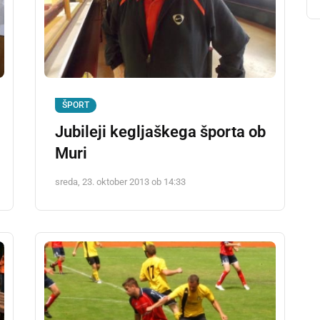
ŠPORT
Jubileji kegljaškega športa ob
Muri
sreda, 23. oktober 2013 ob 14:33