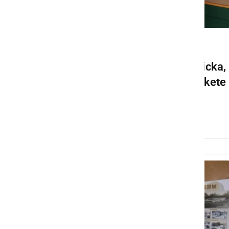
KULTURA IN IZOBRAŽEVANJE
Županja sprejela Toneta Ficka,
prejemnika Bloudkove plakete
za življenjsko delo
torek, 7. april 2015 ob 11:18