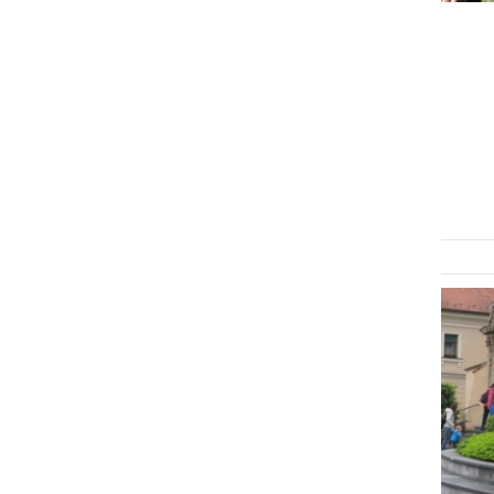
ŠPORT
Pomurski športni festival
privabil številne športne
navdušence
petek, 3. julij 2015 ob 08:20