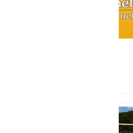
ŠPORT
Anketa o športni ponudbi
Prlekije
sreda, 8. julij 2009 ob 14:00