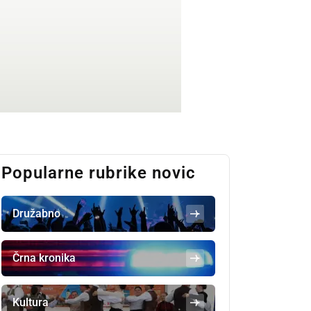
Popularne rubrike novic
Družabno
Črna kronika
Kultura