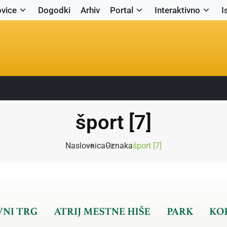
vice
Dogodki
Arhiv
Portal
Interaktivno
I
šport [7]
Naslovnica
Oznaka
šport [7]