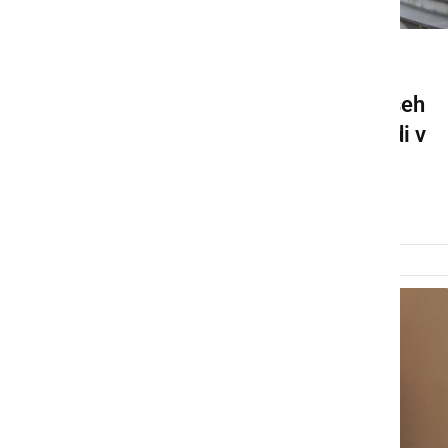
DRUŽABNO
Dan druženja in gibanja vseh
generacij – Šport-špas tudi v
Ljutomeru
nedelja, 17. maj 2015 ob 17:51