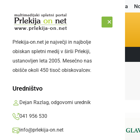
Naslovnica
No
Prlekija-on.net je največji in najbolje
obiskan spletni medij v širši Prlekiji,
Sledite nam:
ČETRTEK, 6. AVGUST 2026
ustanovljen leta 2005. Mesečno nas
obišče okoli 450 tisoč obiskovalcev.
Uredništvo
Dejan Razlag, odgovorni urednik
041 956 530
info@prlekija-on.net