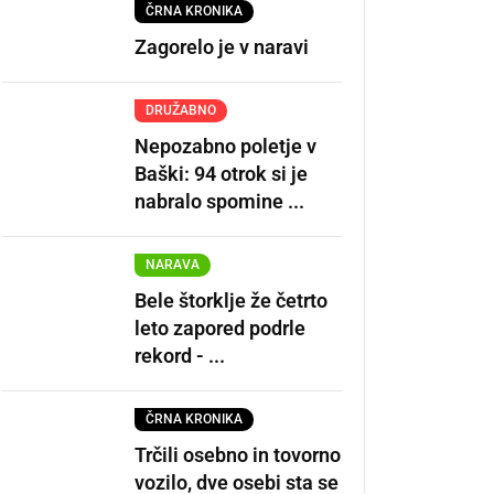
ČRNA KRONIKA
Zagorelo je v naravi
DRUŽABNO
Nepozabno poletje v
Baški: 94 otrok si je
nabralo spomine ...
NARAVA
Bele štorklje že četrto
leto zapored podrle
rekord - ...
ČRNA KRONIKA
Trčili osebno in tovorno
vozilo, dve osebi sta se