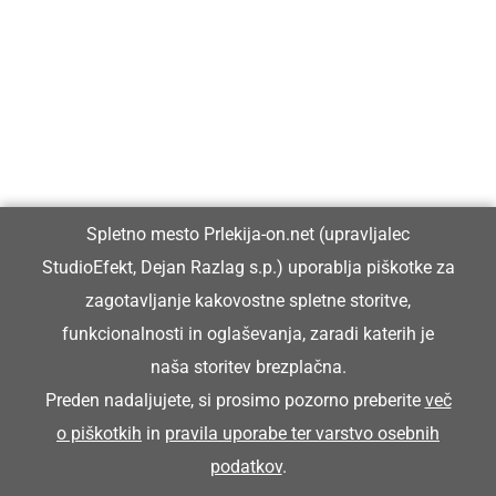
Prlekija-on.net je največji in najbolje obiskan spletni medij v
Prlekiji.
Vpisan je v razvid medijev, ki ga vodi Ministrstvo za kulturo
Republike Slovenije, pod zaporedno številko 1529.
Glavni in odgovorni urednik:
Spletno mesto Prlekija-on.net (upravljalec
Dejan Razlag
StudioEfekt, Dejan Razlag s.p.) uporablja piškotke za
info@prlekija-on.net
zagotavljanje kakovostne spletne storitve,
funkcionalnosti in oglaševanja, zaradi katerih je
naša storitev brezplačna.
Preden nadaljujete, si prosimo pozorno preberite
več
o piškotkih
in
pravila uporabe ter varstvo osebnih
© Prlekija-on.net | 2005 - 2026 | Vse pravice pridržane |
podatkov
.
info@prlekija-on.net