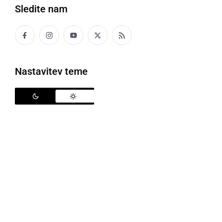
Sledite nam
Nastavitev teme
Predsednik vlade Janez Janša je obiskal UKC Ljubljana, foto: Kabinet
predsednika vlade
Predsednik Vlade Republike Slovenije
Janez Janša
je v nedeljo obiskal UKC Ljubljana, kjer se je seznanil
s stanjem in prilagoditvami, ki jih je klinični center
uvedel za obvladovanje virusa COVID 19. Predsednik
vlade si je ogledal prostore začasne urgence,
otroške intenzivne enote in se seznanil s stanjem na
Infekcijski kliniki.