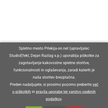
Prlekiji.
Vpisan je v razvid medijev, ki ga vodi Ministrstvo za kulturo
Republike Slovenije, pod zaporedno številko 1529.
Glavni in odgovorni urednik:
Spletno mesto Prlekija-on.net (upravljalec
Dejan Razlag
StudioEfekt, Dejan Razlag s.p.) uporablja piškotke za
info@prlekija-on.net
zagotavljanje kakovostne spletne storitve,
funkcionalnosti in oglaševanja, zaradi katerih je
naša storitev brezplačna.
Preden nadaljujete, si prosimo pozorno preberite
več
o piškotkih
in
pravila uporabe ter varstvo osebnih
© Prlekija-on.net | 2005 - 2026 | Vse pravice pridržane |
podatkov
.
info@prlekija-on.net