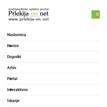
Prijava
NEDELJA, 9. AVGUST 2026
Naslovnica
Novice
Dogodki
Arhiv
SLOVENIJA
Portal
Bojana Beović pravi, da
Interaktivno
so maske ključni ukrep
Iskanje
za zajezitev virusa