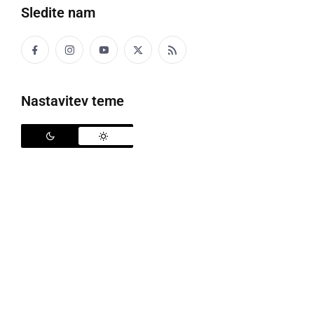
Sledite nam
Nastavitev teme
Bojana Beović
V ponedeljek je bilo opravljenih 2335 testov, potrjenih
je bilo 88 okužb, od tega 24 v Ljubljani in 6 v
Mariboru. V bolnišnicah se zdravi 71 bolnikov, 13 jih
je na intenzivni negi, nihče ni umrl, je na novinarski
konferenci o stanju glede bolezni covid-19
spregovoril vladni govorec
Jelko Kacin
.