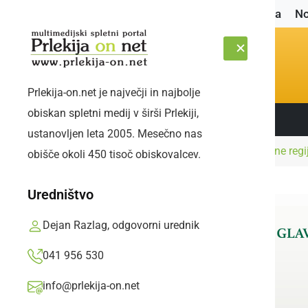
Naslovnica
No
Prlekija-on.net je največji in najbolje
obiskan spletni medij v širši Prlekiji,
Sledite nam:
PETEK, 7. AVGUST 2026
ustanovljen leta 2005. Mesečno nas
Naslovnica
Slovenija
Ukrepe za posamezne regij
obišče okoli 450 tisoč obiskovalcev.
Uredništvo
Dejan Razlag, odgovorni urednik
041 956 530
info@prlekija-on.net