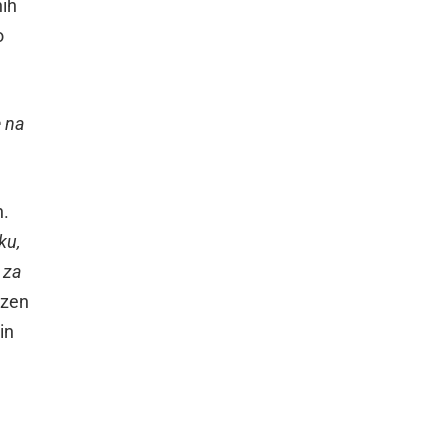
nih
o
e na
h.
ku,
j za
ezen
in