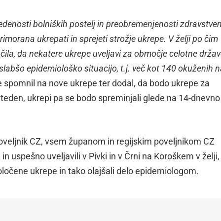
sedenosti bolniških postelj in preobremenjenosti zdravstv
imorana ukrepati in sprejeti strožje ukrepe. V želji po čim
čila, da nekatere ukrepe uveljavi za območje celotne držav
 slabšo epidemiološko situacijo, t.j. več kot 140 okuženih 
 je spomnil na nove ukrepe ter dodal, da bodo ukrepe za
 teden, ukrepi pa se bodo spreminjali glede na 14-dnevno
poveljnik CZ, vsem županom in regijskim poveljnikom CZ
 in uspešno uveljavili v Pivki in v Črni na Koroškem v želji,
 določene ukrepe in tako olajšali delo epidemiologom.