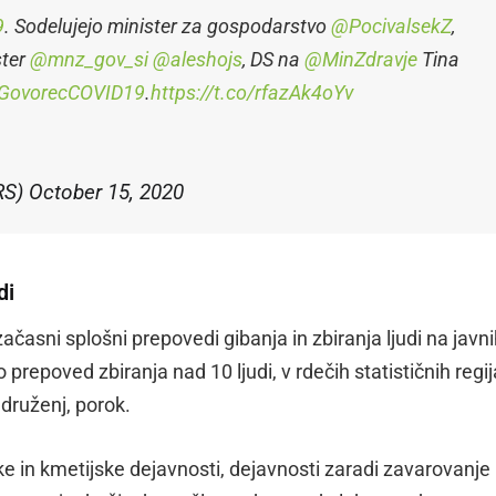
9
. Sodelujejo minister za gospodarstvo
@PocivalsekZ
,
ster
@mnz_gov_si
@aleshojs
, DS na
@MinZdravje
Tina
GovorecCOVID19
.
https://t.co/rfazAk4oYv
RS)
October 15, 2020
di
asni splošni prepovedi gibanja in zbiranja ljudi na javn
 prepoved zbiranja nad 10 ljudi, v rdečih statističnih regi
 druženj, porok.
ke in kmetijske dejavnosti, dejavnosti zaradi zavarovanje