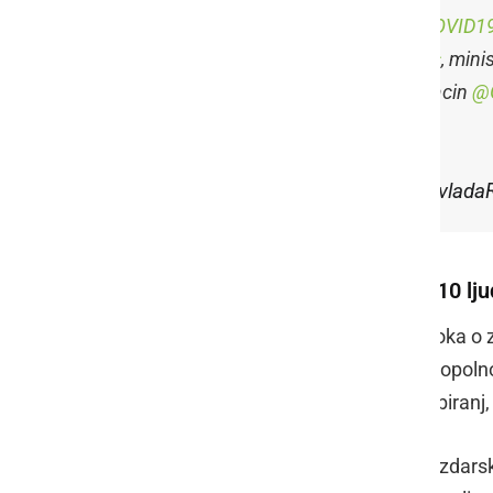
NK o aktualnem stanju glede
#COVID1
ministrica
@MIZS_RS
@DrKustec
, mini
Bregant ter veleposlanik Jelko Kacin
@
pic.twitter.com/F2QNfLSGqQ
— Vlada Republike Slovenije (@vlada
Popolna prepoved zbiranja nad 10 lju
Hojs je povedal, da sprememba odloka o zač
krajih, površinah in mestih prinaša popolno
od polnoči velja splošna prepoved zbiranj,
Izjeme so odhod in prihod z dela, gozdars