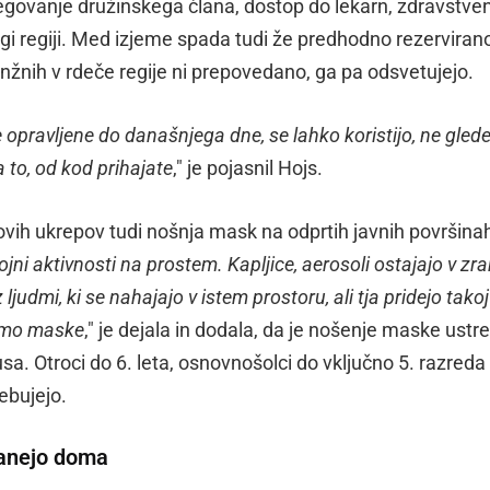
negovanje družinskega člana, dostop do lekarn, zdravstve
rugi regiji. Med izjeme spada tudi že predhodno rezerviran
ranžnih v rdeče regije ni prepovedano, ga pa odsvetujejo.
ile opravljene do današnjega dne, se lahko koristijo, ne gled
na to, od kod prihajate
," je pojasnil Hojs.
ovih ukrepov tudi nošnja mask na odprtih javnih površina
ni aktivnosti na prostem. Kapljice, aerosoli ostajajo v zra
 ljudmi, ki se nahajajo v istem prostoru, ali tja pridejo tako
simo maske
," je dejala in dodala, da je nošenje maske ustr
usa. Otroci do 6. leta, osnovnošolci do vključno 5. razreda 
ebujejo.
tanejo doma