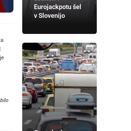
Eurojackpotu šel
v Slovenijo
za
t
je
 bilo