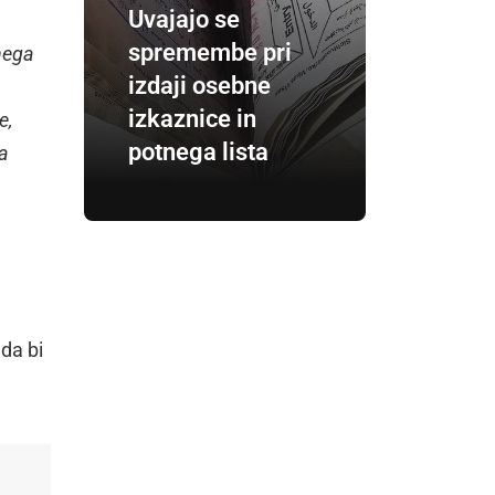
Uvajajo se
spremembe pri
enega
izdaji osebne
izkaznice in
e,
potnega lista
na
 da bi