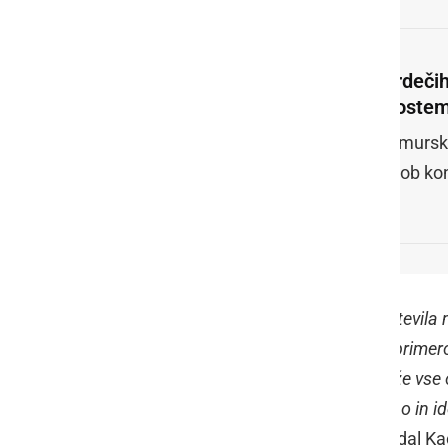
V rdeči
proste
Pomurska
že ob ko
"
Epidemiologi NIJZ zaradi velikega števila
enem dnevu. Včeraj so tako od 707 primero
zalogaj za naše epidemiologe, ki se že vse
poizvedovanja opravili hitro, natančno in ide
zamejevanja širjenja okužb
," je povedal Ka