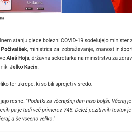
ona
alnem stanju glede bolezni COVID-19 sodelujejo minister 
 Počivalšek
, ministrica za izobraževanje, znanost in špor
eve
Aleš Hojs
, državna sekretarka na ministrstvu za zdrav
anik,
Jelko Kacin
.
o ter ukrepe, ki so bili sprejeti v sredo.
ajo resne. "
Podatki za včerajšnji dan niso boljši. Včeraj je
enih pa je tudi več primerov, 745. Delež pozitivnih testov je
eraj, a še vseeno veliko
."