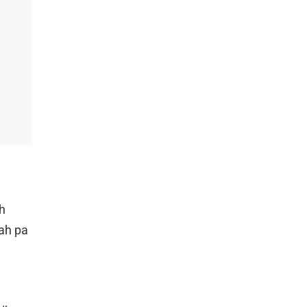
ih
jah pa