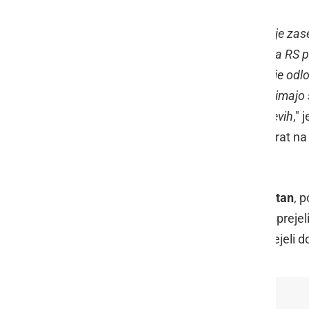
"
Zaradi hitrejšega širjenja okužb, večje za
osebja ter epidemiologov je bila Vlada RS pr
manjšem posegu v naša življenja se je odlo
nekatere pa zameji zgolj na regije, ki imajo
100.000 prebivalcev v zadnjih 14 dnevih
,"
posamezne regije presojali vsaj enkrat na
incidenco na 100.000 prebivalcev.
Kot je povedal Kacin, bo
Srečko Šestan
, 
posredoval nabor ukrepov, ki so jih sprejeli
tudi župani na lokalni ravni lažje sprejeli
[V ŽIVO ob 11:30]