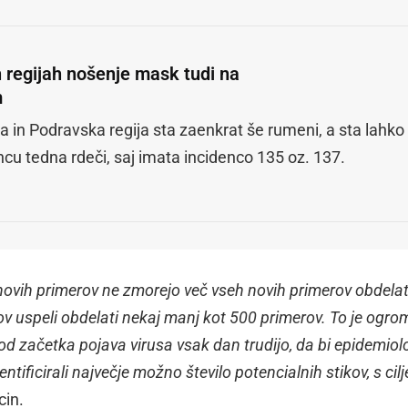
h regijah nošenje mask tudi na
m
 in Podravska regija sta zaenkrat še rumeni, a sta lahko
ncu tedna rdeči, saj imata incidenco 135 oz. 137.
 novih primerov ne zmorejo več vseh novih primerov obdelat
v uspeli obdelati nekaj manj kot 500 primerov. To je ogr
 od začetka pojava virusa vsak dan trudijo, da bi epidemio
ntificirali največje možno število potencialnih stikov, s cil
cin.