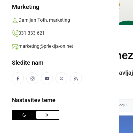
Marketing
Damijan Toth, marketing
031 333 621
SLOVENIJA
marketing@prlekija-on.net
Ukrepe za posamezne
Sledite nam
Na novinarski konferenci predstavljajo
Prlekija-on.net,
četrtek, 15. oktober 2020 ob 11:32
Nastavitev teme
Izberite
Prlekijo
kot svoj prednostni vir na Googlu