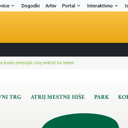
vice
Dogodki
Arhiv
Portal
Interaktivno
I
e bodo presojali vsaj enkrat na teden