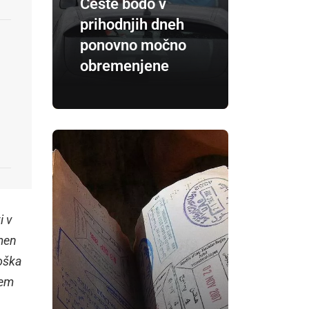
Ceste bodo v
prihodnjih dneh
ponovno močno
obremenjene
i v
omen
loška
jem