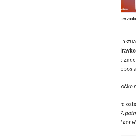
Jelko Kacin, foto: Urad vlade za komuniciranje/zajem zasl
V četrtek na novinarski konferenci o aktu
gospodarski razvoj in tehnologijo
Zdravko
Simona Kustec
, minister za notranje zad
Tina Bregant
ter vladni govorec, veleposl
Predstavili bodo aktualno epidemiološko slik
Kacin je v uvodu povedal, da razmere ostaj
ob opravljenih še več testov, kar 5287, potrj
znašal 14 %. To je le malenkost manj kot vč