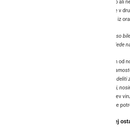
zdravja ali premoženja, varstvo oseb ali 
storitev, če ste lastniki nepremičnine v d
koriščenje turističnih bonov. Gibanje iz o
"
Rezervacije turistične destinacije, ki so b
to, v kateri regiji je rezervacija in ne glede 
Tina Bregant je poudarila, da je eden od n
"
Nošnja maske je smiselna tudi pri samostoj
okoli nas je oblak. Če tega ne želimo deliti z
nami, tudi na prostem ostajajo oblaki, no
in učinkovit ukrep, da zamejimo širitev vir
vzgojitelji v vrtcih še vedno maske ne potr
Šolarji od šestega razreda naprej os