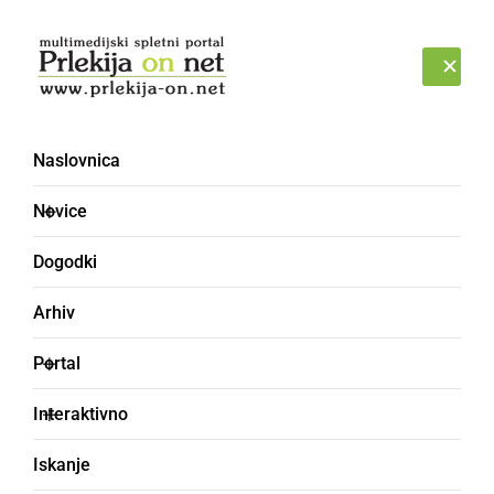
Prijava
ČETRTEK, 6. AVGUST 2026
Naslovnica
Novice
Dogodki
Arhiv
SLOVENIJA
Portal
COVID-19: Trenutno
Interaktivno
stanje po občinah in
Iskanje
regijah