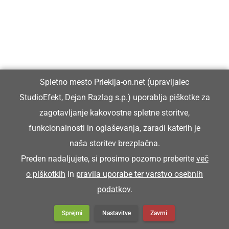
Prlekiji.
Vpisan je v razvid medijev, ki ga vodi Ministrstvo za kulturo
Republike Slovenije, pod zaporedno številko 1529.
Spletno mesto Prlekija-on.net (upravljalec
Glavni in odgovorni urednik:
StudioEfekt, Dejan Razlag s.p.) uporablja piškotke za
Dejan Razlag
zagotavljanje kakovostne spletne storitve,
info@prlekija-on.net
funkcionalnosti in oglaševanja, zaradi katerih je
naša storitev brezplačna.
Preden nadaljujete, si prosimo pozorno preberite
več
o piškotkih
in
pravila uporabe ter varstvo osebnih
podatkov
.
© Prlekija-on.net | 2005 - 2026 | Vse pravice pridržane |
Sprejmi
Nastavitve
Zavrni
info@prlekija-on.net