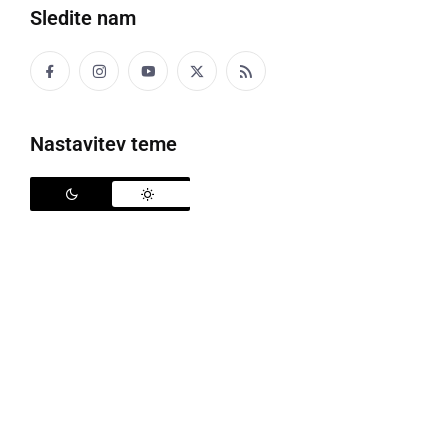
Sledite nam
Nastavitev teme
Pozitivni primeri po občinah v zadnjih 7 dneh
Do sobote, 15. maja do polnoči, je po uradnih
podatkih NIJZ v Sloveniji bilo opravljenih 1.230.907
PCR in 2.703.023 HAGT testiranj na okužbo s SARS-
CoV-2, ki povzroča koronavirusno bolezen COVID-19,
pozitivnih testov pa je bilo 249.310 (117.650 moških,
131.643 žensk). Trenutno je v Sloveniji po ocenah
7.545 aktivnih primerov (prejšnji teden 8.980), torej