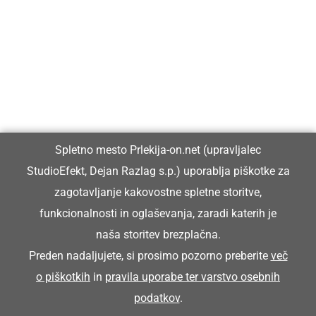
Prlekija-on.net je največji in najbolje obiskan spletni medij v
Prlekiji.
Vpisan je v razvid medijev, ki ga vodi Ministrstvo za kulturo
Republike Slovenije, pod zaporedno številko 1529.
Glavni in odgovorni urednik:
Spletno mesto Prlekija-on.net (upravljalec
Dejan Razlag
StudioEfekt, Dejan Razlag s.p.) uporablja piškotke za
info@prlekija-on.net
zagotavljanje kakovostne spletne storitve,
funkcionalnosti in oglaševanja, zaradi katerih je
naša storitev brezplačna.
Preden nadaljujete, si prosimo pozorno preberite
več
o piškotkih
in
pravila uporabe ter varstvo osebnih
© Prlekija-on.net | 2005 - 2026 | Vse pravice pridržane |
podatkov
.
info@prlekija-on.net