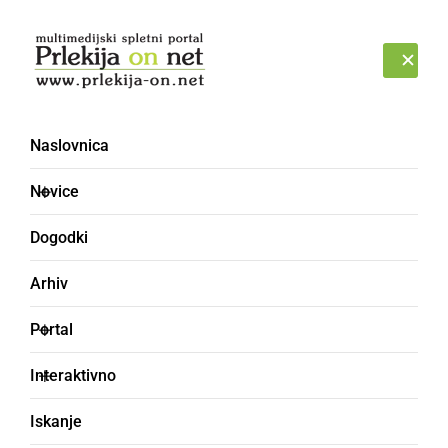
Prijava
PETEK, 7. AVGUST 2026
Naslovnica
MEŠA
Novice
Dogodki
Arhiv
Portal
Interaktivno
Iskanje
Maša