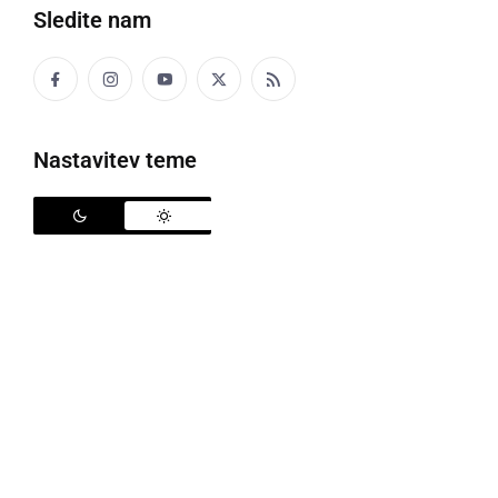
Sledite nam
Več besed na črko M
MACLEK
Nastavitev teme
lesen bat na klopotcu
Klopotec je meja takšne macleke ka je tak ružja
ka so si ftiči vuha dol držali.
MAČOK
maček