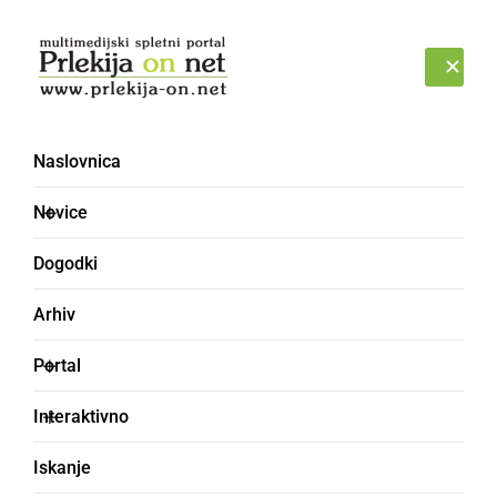
Prijava
ČETRTEK, 6. AVGUST 2026
Naslovnica
mezdra
Novice
Dogodki
Arhiv
Portal
Interaktivno
Iskanje
usedlina, gosta praviloma nekoristna ali