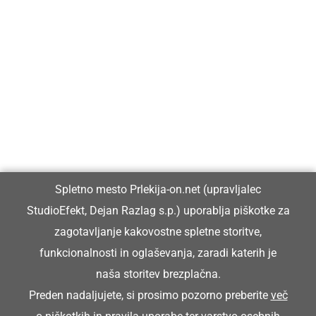
Prlekija-on.net je največji in najbolje obiskan spletni medij v
Prlekiji.
Vpisan je v razvid medijev, ki ga vodi Ministrstvo za kulturo
Republike Slovenije, pod zaporedno številko 1529.
Glavni in odgovorni urednik:
Spletno mesto Prlekija-on.net (upravljalec
Dejan Razlag
StudioEfekt, Dejan Razlag s.p.) uporablja piškotke za
info@prlekija-on.net
zagotavljanje kakovostne spletne storitve,
funkcionalnosti in oglaševanja, zaradi katerih je
naša storitev brezplačna.
Preden nadaljujete, si prosimo pozorno preberite
več