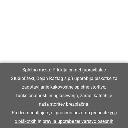
Prlekija-on.net je največji in najbolje obiskan spletni medij v
Prlekiji.
Vpisan je v razvid medijev, ki ga vodi Ministrstvo za kulturo
Republike Slovenije, pod zaporedno številko 1529.
Glavni in odgovorni urednik:
Spletno mesto Prlekija-on.net (upravljalec
Dejan Razlag
StudioEfekt, Dejan Razlag s.p.) uporablja piškotke za
info@prlekija-on.net
zagotavljanje kakovostne spletne storitve,
funkcionalnosti in oglaševanja, zaradi katerih je
naša storitev brezplačna.
Preden nadaljujete, si prosimo pozorno preberite
več
o piškotkih
in
pravila uporabe ter varstvo osebnih