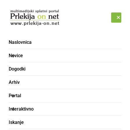
Prijava
ČETRTEK, 6. AVGUST 2026
Naslovnica
MAFNOTI
Novice
Dogodki
Arhiv
Portal
Interaktivno
Iskanje
zaslužiti, pokasirati