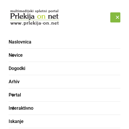
Prijava
PONEDELJEK, 10. AVGUST 2026
Naslovnica
magerati
Novice
Dogodki
Arhiv
Portal
Interaktivno
Iskanje
oponašatri, igrati nekoga kar nisi