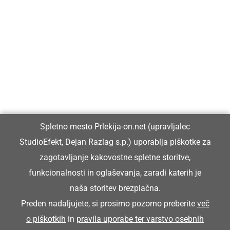
Prlekija-on.net je največji in najbolje obiskan spletni medij v
Prlekiji.
Vpisan je v razvid medijev, ki ga vodi Ministrstvo za kulturo
Republike Slovenije, pod zaporedno številko 1529.
Glavni in odgovorni urednik:
Spletno mesto Prlekija-on.net (upravljalec
Dejan Razlag
StudioEfekt, Dejan Razlag s.p.) uporablja piškotke za
info@prlekija-on.net
zagotavljanje kakovostne spletne storitve,
funkcionalnosti in oglaševanja, zaradi katerih je
naša storitev brezplačna.
Preden nadaljujete, si prosimo pozorno preberite
več
o piškotkih
in
pravila uporabe ter varstvo osebnih