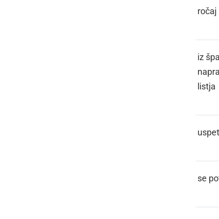
LOCEN
ročaj
LOCNE
iz šp
napra
listja
LODATI
uspeti
LOJSATI
se po