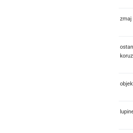
LINTVOR
zmaj
LIPIJE,
ostan
KOŠIŠIJE
koru
LISTJAK
objekt
LIŠČOJE
lupin