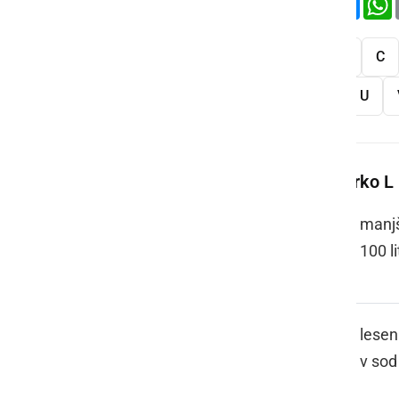
Vse
A
B
C
S
Š
T
U
Več besed na črko L
LAGVIČ
manjš
100 li
LAKANCA
lesen 
v sod