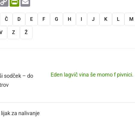
Link
Č
D
E
F
G
H
I
J
K
L
M
V
Z
Ž
Eden lagvič vina še momo f pivnici.
i sodček – do
trov
lijak za nalivanje