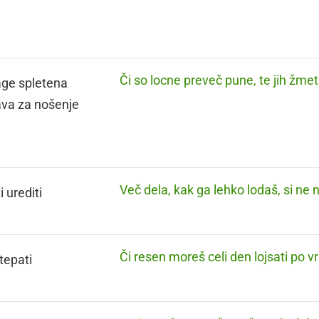
Či so locne preveč pune, te jih žme
age spletena
va za nošenje
Več dela, kak ga lehko lodaš, si ne 
 urediti
Či resen moreš celi den lojsati po vr
tepati