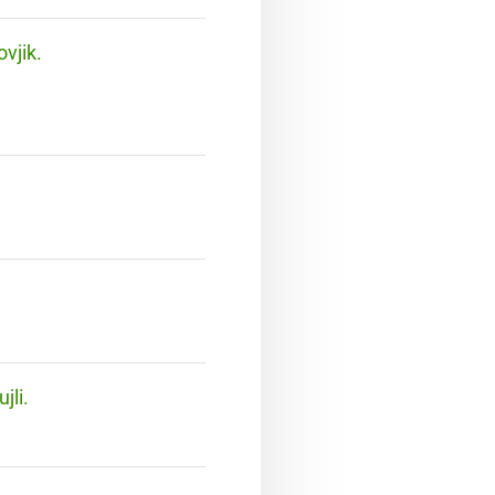
ovjik.
jli.