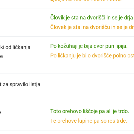
Človik je sta na dvorišči in se je drja
Človek je stal na dvorišču in se je dr
Po kožühaji je bija dvor pun lipija.
ki od ličkanja
Po ličkanju je bilo dvorišče polno o
ze
 za spravilo listja
Toto orehovo liščoje pa ali je trdo.
e
Te orehove lupine pa so res trde.