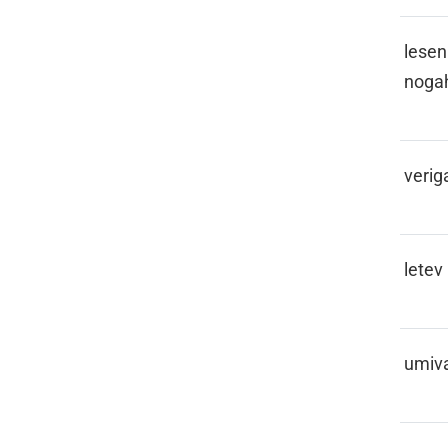
LAKVENCA
leseni
noga
LANC
verig
LATA
letev
LAVOR
umiva