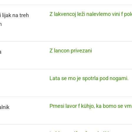
Z lakvencoj leži nalevlemo vini f pol
 lijak na treh
h
Z lancon privezani
a
Lata se mo je spotrla pod nogami.
Prnesi lavor f kühjo, ka bomo se vmu
lnik