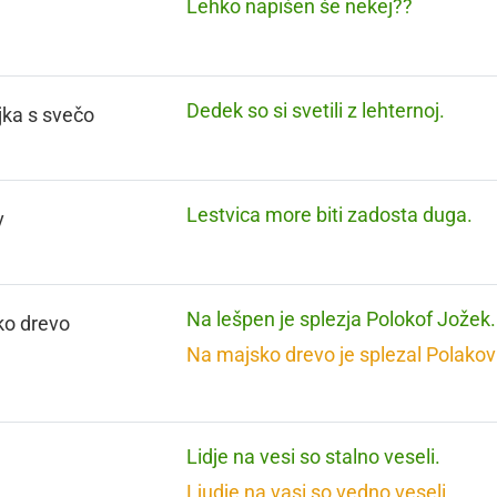
Lehko napišen še nekej??
Dedek so si svetili z lehternoj.
ljka s svečo
Lestvica more biti zadosta duga.
v
Na lešpen je splezja Polokof Jožek.
ko drevo
Na majsko drevo je splezal Polakov
Lidje na vesi so stalno veseli.
Ljudje na vasi so vedno veseli.