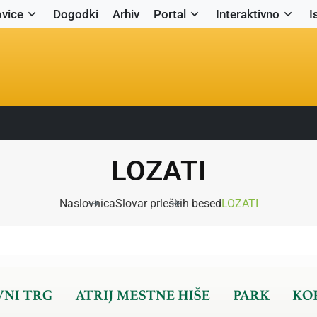
vice
Dogodki
Arhiv
Portal
Interaktivno
I
LOZATI
Naslovnica
Slovar prleških besed
LOZATI