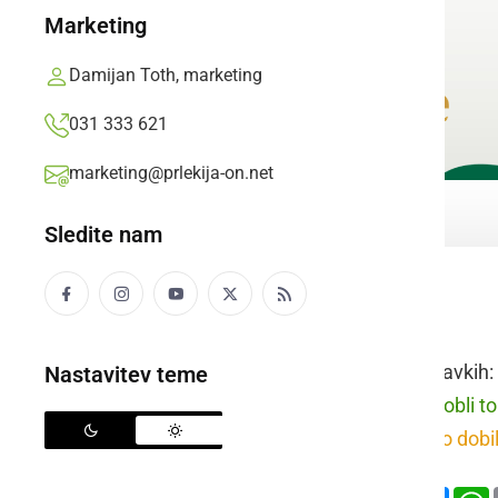
Marketing
Damijan Toth, marketing
031 333 621
marketing@prlekija-on.net
Sledite nam
žrebati
Raba besede v stavkih:
Nastavitev teme
prleško:
Trije so dobli t
slovensko:
Trije so dobi
Deli
Facebook
X
Mess