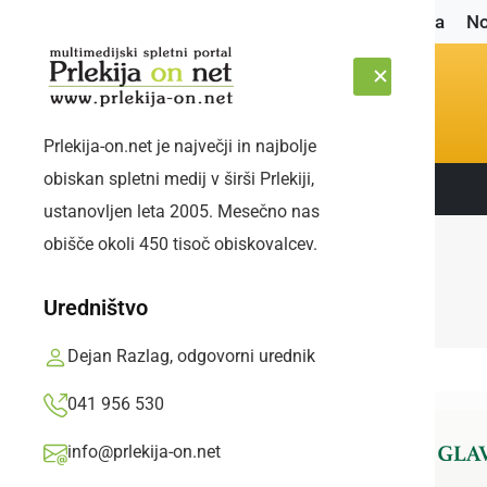
Naslovnica
No
Prlekija-on.net je največji in najbolje
obiskan spletni medij v širši Prlekiji,
Sledite nam:
PETEK, 7. AVGUST 2026
ustanovljen leta 2005. Mesečno nas
obišče okoli 450 tisoč obiskovalcev.
Uredništvo
Dejan Razlag, odgovorni urednik
041 956 530
info@prlekija-on.net