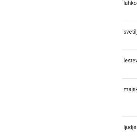
LEHKO
lahko
LEHTERNA
sveti
LESTVICA
leste
LEŠPEN,
majs
LEŠPAUM
LIDJE
ljudje