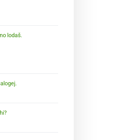
tno lodaš.
nalogej.
hi?