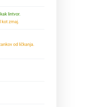
 kak lintvor.
l kot zmaj.
stankov od ličkanja.