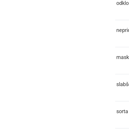
LOKER
odklo
LOPOF
nepri
LORFA
mask
LOŠKO
slabš
LOŠPRNCA
sorta