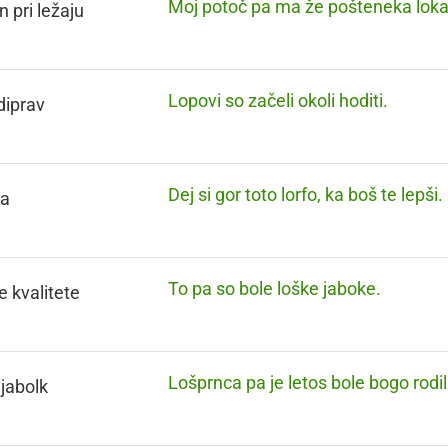
Moj potoč pa ma že pošteneka loka
n pri ležaju
Lopovi so začeli okoli hoditi.
diprav
Dej si gor toto lorfo, ka boš te lepši.
a
To pa so bole loške jaboke.
e kvalitete
Lošprnca pa je letos bole bogo rodil
 jabolk