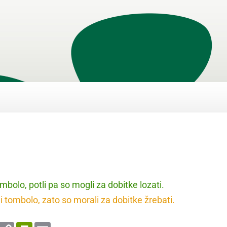
ombolo, potli pa so mogli za dobitke lozati.
li tombolo, zato so morali za dobitke žrebati.
enger
WhatsApp
Copy
PrintFriendly
Email