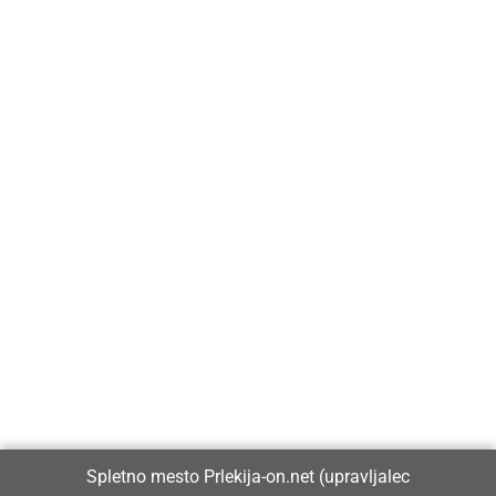
Prlekija-on.net je največji in najbolje obiskan spletni medij v
Prlekiji.
Vpisan je v razvid medijev, ki ga vodi Ministrstvo za kulturo
Republike Slovenije, pod zaporedno številko 1529.
Glavni in odgovorni urednik:
Spletno mesto Prlekija-on.net (upravljalec
Dejan Razlag