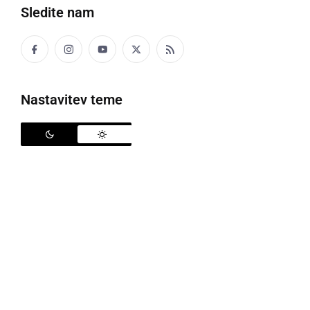
Sledite nam
manjši sodček – do 100 litrov
Eden lagvič vina še momo f pivnici.
Nastavitev teme
LAKANCA
lesen lijak za nalivanje v sod
LAKVENCA