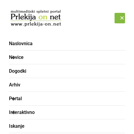
Prijava
PETEK, 7. AVGUST 2026
Naslovnica
LOKER
Novice
Dogodki
Arhiv
Portal
Interaktivno
Iskanje
odklon pri ležaju