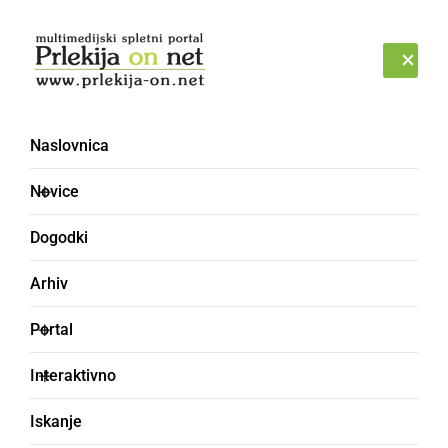
Prijava
ČETRTEK, 6. AVGUST 2026
Naslovnica
LÜKJA
Novice
Dogodki
Arhiv
Portal
Interaktivno
Iskanje
luknja