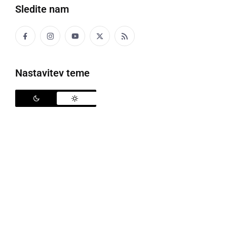
Sledite nam
manjši sodček – do 100 litrov
Eden lagvič vina še momo f pivnici.
Nastavitev teme
LAKANCA
lesen lijak za nalivanje v sod
LAKVENCA