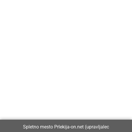
Prlekija-on.net je največji in najbolje obiskan spletni medij v
Prlekiji.
Vpisan je v razvid medijev, ki ga vodi Ministrstvo za kulturo
Republike Slovenije, pod zaporedno številko 1529.
Glavni in odgovorni urednik:
Spletno mesto Prlekija-on.net (upravljalec
Dejan Razlag