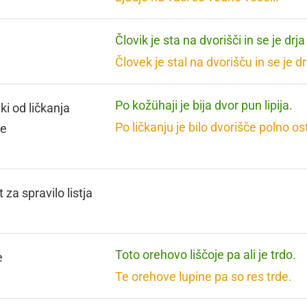
Človik je sta na dvorišči in se je drja
Človek je stal na dvorišču in se je dr
Po kožühaji je bija dvor pun lipija.
ki od ličkanja
Po ličkanju je bilo dvorišče polno o
ze
 za spravilo listja
Toto orehovo liščoje pa ali je trdo.
e
Te orehove lupine pa so res trde.