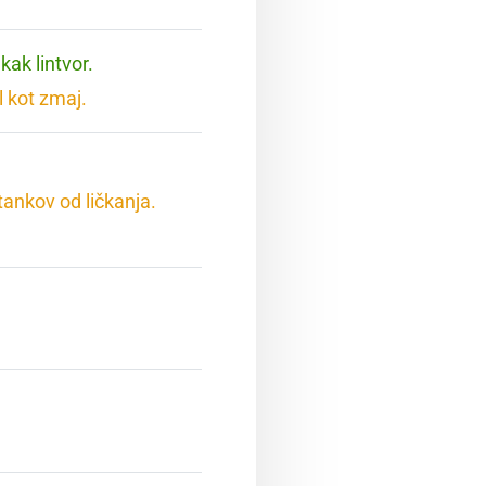
 kak lintvor.
l kot zmaj.
stankov od ličkanja.