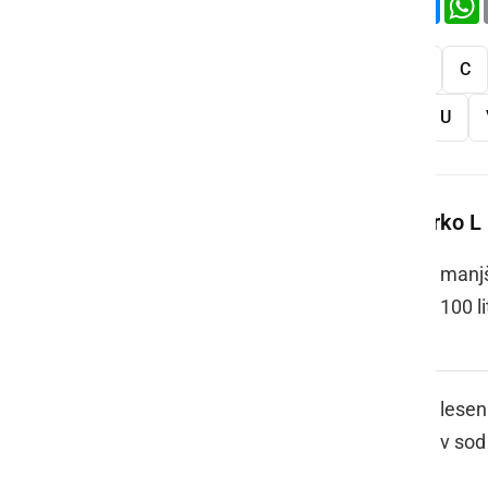
Vse
A
B
C
S
Š
T
U
Več besed na črko L
LAGVIČ
manjš
100 li
LAKANCA
lesen 
v sod