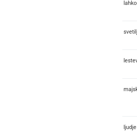
LEHKO
lahko
LEHTERNA
sveti
LESTVICA
leste
LEŠPEN,
majs
LEŠPAUM
LIDJE
ljudje