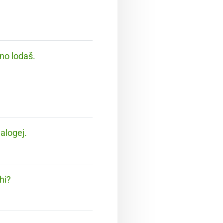
tno lodaš.
nalogej.
hi?