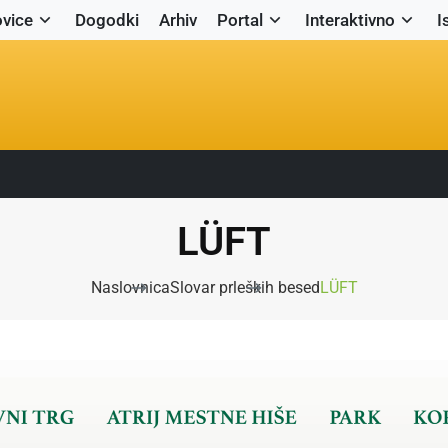
vice
Dogodki
Arhiv
Portal
Interaktivno
I
LÜFT
Naslovnica
Slovar prleških besed
LÜFT