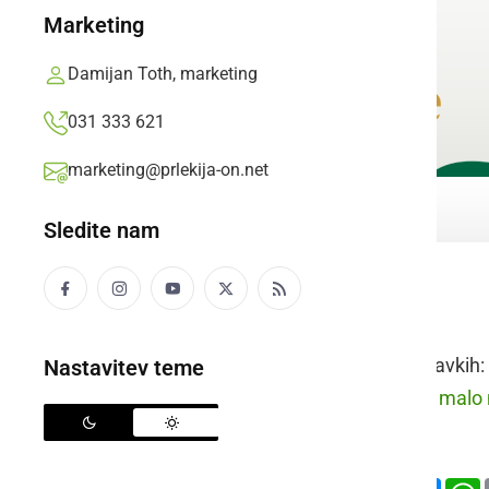
Marketing
Damijan Toth, marketing
031 333 621
marketing@prlekija-on.net
Sledite nam
zrak
Raba besede v stavkih:
Nastavitev teme
prleško:
Moren iti malo n
slovensko:
Deli
Facebook
X
Mess