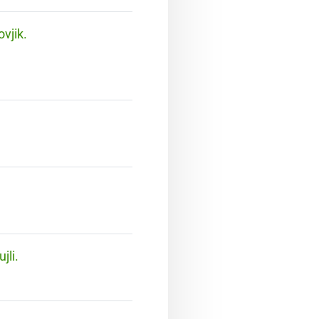
ovjik.
jli.