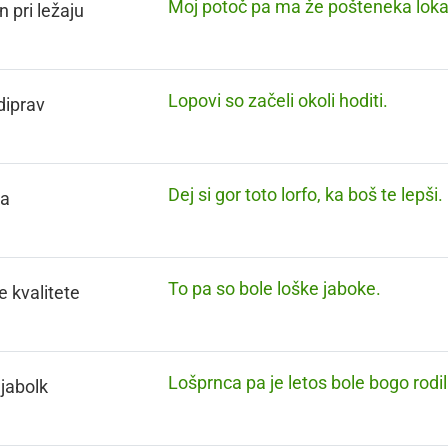
Moj potoč pa ma že pošteneka loka
n pri ležaju
Lopovi so začeli okoli hoditi.
diprav
Dej si gor toto lorfo, ka boš te lepši.
a
To pa so bole loške jaboke.
e kvalitete
Lošprnca pa je letos bole bogo rodil
 jabolk