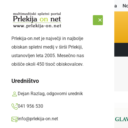
Naslovnica
No
Prlekija-on.net je največji in najbolje
obiskan spletni medij v širši Prlekiji,
Sledite nam:
SOBOTA, 8. AVGUST 2026
ustanovljen leta 2005. Mesečno nas
obišče okoli 450 tisoč obiskovalcev.
Uredništvo
Dejan Razlag, odgovorni urednik
041 956 530
info@prlekija-on.net