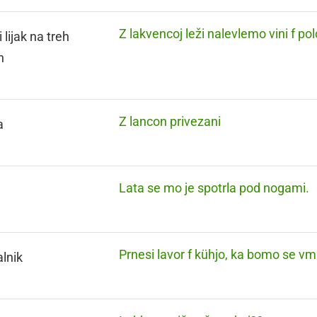
Z lakvencoj leži nalevlemo vini f pol
 lijak na treh
h
Z lancon privezani
a
Lata se mo je spotrla pod nogami.
Prnesi lavor f kühjo, ka bomo se vmu
lnik