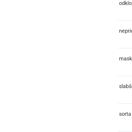
LOKER
odklo
LOPOF
nepri
LORFA
mask
LOŠKO
slabš
LOŠPRNCA
sorta