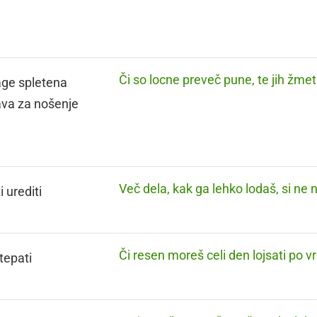
Či so locne preveč pune, te jih žme
age spletena
va za nošenje
Več dela, kak ga lehko lodaš, si ne 
 urediti
Či resen moreš celi den lojsati po vr
tepati