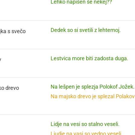
Lehko napišen še nekej??
Dedek so si svetili z lehternoj.
ljka s svečo
Lestvica more biti zadosta duga.
v
Na lešpen je splezja Polokof Jožek.
ko drevo
Na majsko drevo je splezal Polakov
Lidje na vesi so stalno veseli.
Ljudje na vasi so vedno veseli.