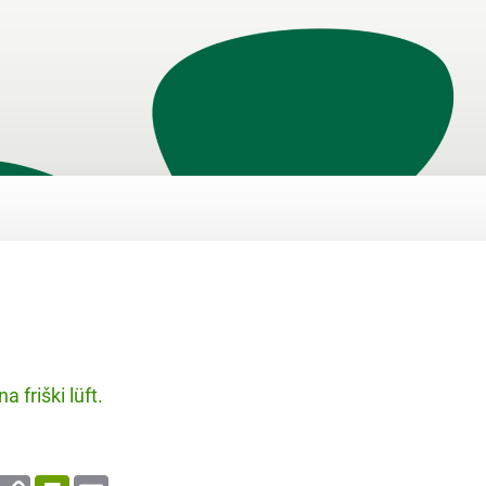
a friški lüft.
enger
WhatsApp
Copy
PrintFriendly
Email