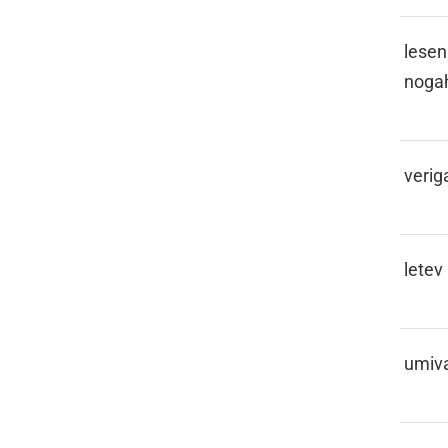
LAKVENCA
leseni
noga
LANC
verig
LATA
letev
LAVOR
umiva