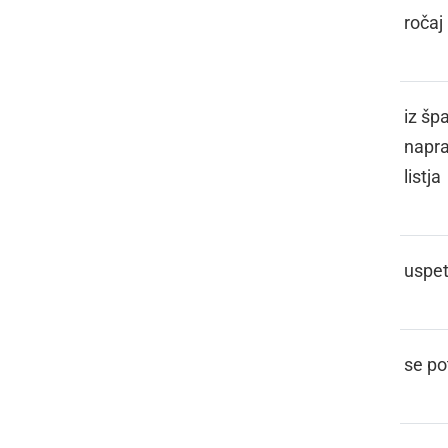
LOCEN
ročaj
LOCNE
iz šp
napra
listja
LODATI
uspeti
LOJSATI
se po