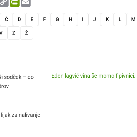
Link
Č
D
E
F
G
H
I
J
K
L
M
V
Z
Ž
Eden lagvič vina še momo f pivnici.
i sodček – do
trov
lijak za nalivanje