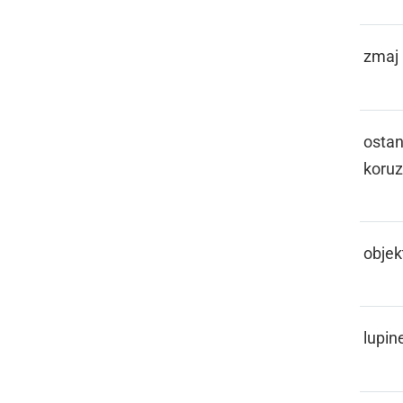
LINTVOR
zmaj
LIPIJE,
ostan
KOŠIŠIJE
koru
LISTJAK
objekt
LIŠČOJE
lupin